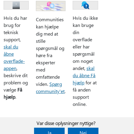
Hvis du har
Hvis du ikke
Communities
brug for
kan bruge
kan hjælpe
teknisk
din
dig med at
support,
overflade
stille
skal du
eller har
spørgsmål og
åbne
spørgsmål
høre fra
overflade-
om noget
eksperter
appen
,
andet,
skal
med
beskrive dit
du åbne Få
omfattende
problem og
hjælp
for at
viden.
Spørg
vælge
Få
få anden
community'et
.
hjælp
.
support
online.
Var disse oplysninger nyttige?
Ja
Nej