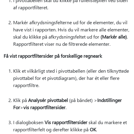
I pivottabellen skal du klikke på rullelistepilen ved siden
af rapportfilteret.
Markér afkrydsningsfelterne ud for de elementer, du vil
have vist i rapporten. Hvis du vil markere alle elementer,
skal du klikke på afkrydsningsfeltet ud for
(Markér alle)
.
Rapportfilteret viser nu de filtrerede elementer.
Få vist rapportfiltersider på forskellige regneark
Klik et vilkårligt sted i pivottabellen (eller den tilknyttede
pivottabel for et pivotdiagram), der har ét eller flere
rapportfiltre.
Klik på
Analysér pivottabel
(på båndet) >
Indstillinger
For
>
vis rapportfiltersider
.
I dialogboksen
Vis rapportfiltersider
skal du markere et
rapportfilterfelt og derefter klikke på
OK
.