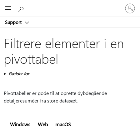
Log
Microsoft
på
din
Support
konto
Filtrere elementer i en
pivottabel
Gælder for
Pivottabeller er gode til at oprette dybdegående
detaljeresuméer fra store datasæt.
Windows
Web
macOS