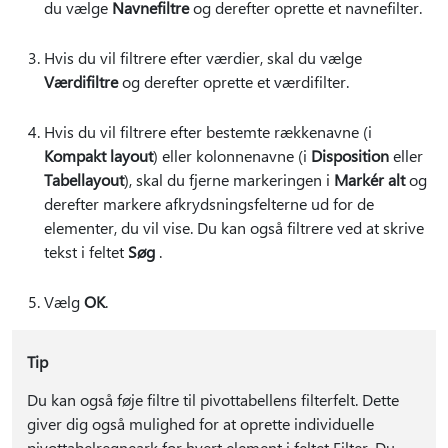
du vælge
Navnefiltre
og derefter oprette et navnefilter.
Hvis du vil filtrere efter værdier, skal du vælge
Værdifiltre
og derefter oprette et værdifilter.
Hvis du vil filtrere efter bestemte rækkenavne (i
Kompakt layout
) eller kolonnenavne (i
Disposition
eller
Tabellayout
), skal du fjerne markeringen i
Markér alt
og
derefter markere afkrydsningsfelterne ud for de
elementer, du vil vise. Du kan også filtrere ved at skrive
tekst i feltet
Søg
.
Vælg
OK
.
Tip
Du kan også føje filtre til pivottabellens filterfelt. Dette
giver dig også mulighed for at oprette individuelle
pivottabelregneark for hvert element i feltet Filter. Du