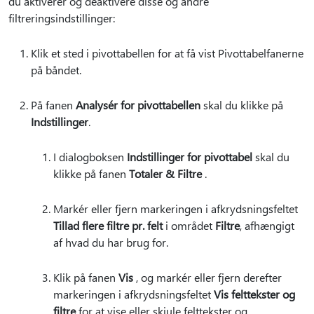
du aktiverer og deaktivere disse og andre
filtreringsindstillinger:
Klik et sted i pivottabellen for at få vist Pivottabelfanerne
på båndet.
På fanen
Analysér for pivottabellen
skal du klikke på
Indstillinger
.
I dialogboksen
Indstillinger for pivottabel
skal du
klikke på fanen
Totaler & Filtre
.
Markér eller fjern markeringen i afkrydsningsfeltet
Tillad flere filtre pr. felt
i området
Filtre
, afhængigt
af hvad du har brug for.
Klik på fanen
Vis
, og markér eller fjern derefter
markeringen i afkrydsningsfeltet
Vis felttekster og
filtre
for at vise eller skjule felttekster og