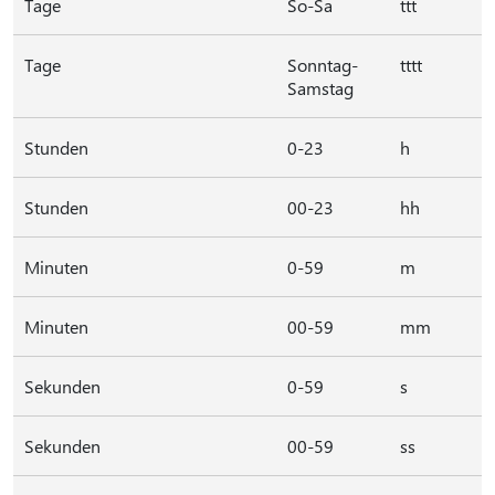
Tage
So-Sa
ttt
Tage
Sonntag-
tttt
Samstag
Stunden
0-23
h
Stunden
00-23
hh
Minuten
0-59
m
Minuten
00-59
mm
Sekunden
0-59
s
Sekunden
00-59
ss