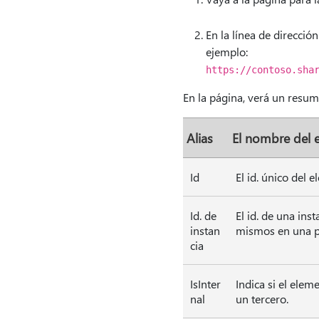
En la línea de direcció
ejemplo:
https://contoso.sha
En la página, verá un resum
Alias
El nombre del 
Id
El id. único del
Id. de
El id. de una ins
instan
mismos en una pá
cia
IsInter
Indica si el elem
nal
un tercero.