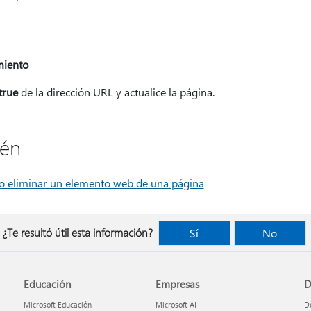
miento
true
de la dirección URL y actualice la página.
ién
o eliminar un elemento web de una página
¿Te resultó útil esta información?
Sí
No
Educación
Empresas
D
Microsoft Educación
Microsoft AI
De