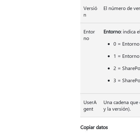
Versió
El número de ver
n
Entor
Entorno
: indica 
no
0 = Entorno
1 = Entorno 
2 = SharePo
3 = SharePoi
UserA
Una cadena que c
gent
y la versión).
Copiar datos