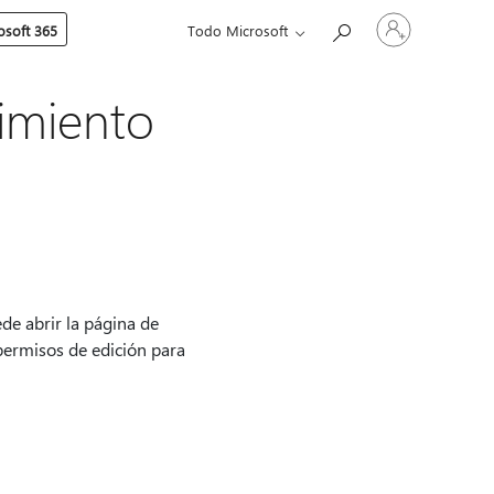
Iniciar
soft 365
Todo Microsoft
sesión
en
tu
cuenta
imiento
e abrir la página de
permisos de edición para