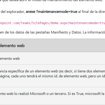
n del explorador,
anexe ?maintenancemode=true
al final de la di
repoint.com/teams/SitePages/Home.aspx?maintenancemode=tr
en de los datos de las pestañas Manifiesto y Datos. La informaci
elemento web
 elemento web
tancia específica de un elemento web (es decir, si tiene dos elem
gina, cada uno tendrá el mismo id. de elemento web, pero un id. 
ento web lo realizó Microsoft o un tercero. Si es True, microsoft la 