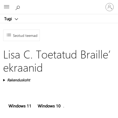
Logige
Microsoft
sisse
oma
Tugi
kontole
Seotud teemad
Lisa C. Toetatud Braille’
ekraanid
Rakenduskoht
Windows 11
Windows 10
.