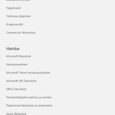
Tagastused
Tellimuse jälgimine
Ringlussevõtt
Commercial Warranties
Haridus
Microsoft Education
Haridusseadmed
Microsoft Teams haridusasutustele
Microsoft 365 Education
Office Education
Haridustöötajate koolitus ja arendus
Pakkumised õpilastele ja vanematele
Azure õpilastele