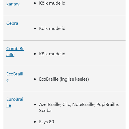
Kõik mudelid
kantav
Cebra
Kõik mudelid
CombiBr
Kõik mudelid
aille
EcoBraill
EcoBraille (inglise keeles)
e
EuroBrai
AzerBraille, Clio, NoteBraille, PupiBraille,
lle
Scriba
Esys 80