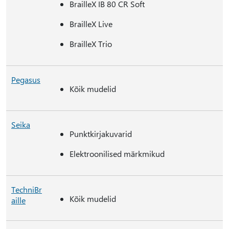
BrailleX IB 80 CR Soft
BrailleX Live
BrailleX Trio
Pegasus
Kõik mudelid
Seika
Punktkirjakuvarid
Elektroonilised märkmikud
TechniBr
Kõik mudelid
aille