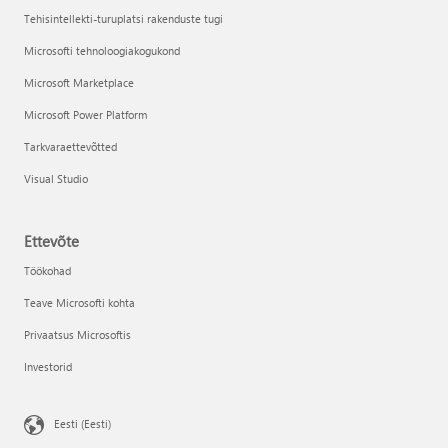
Tehisintellekti-turuplatsi rakenduste tugi
Microsofti tehnoloogiakogukond
Microsoft Marketplace
Microsoft Power Platform
Tarkvaraettevõtted
Visual Studio
Ettevõte
Töökohad
Teave Microsofti kohta
Privaatsus Microsoftis
Investorid
Eesti (Eesti)