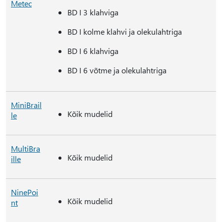
Metec
BD I 3 klahviga
BD I kolme klahvi ja olekulahtriga
BD I 6 klahviga
BD I 6 võtme ja olekulahtriga
MiniBrail
Kõik mudelid
le
MultiBra
Kõik mudelid
ille
NinePoi
Kõik mudelid
nt