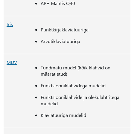
APH Mantis Q40
Iris
Punktkirjaklaviatuuriga
Arvutiklaviatuuriga
MDV
Tundmatu mudel (kõik klahvid on
määratletud)
Funktsiooniklahvidega mudelid
Funktsiooniklahvide ja olekulahtritega
mudelid
Klaviatuuriga mudelid