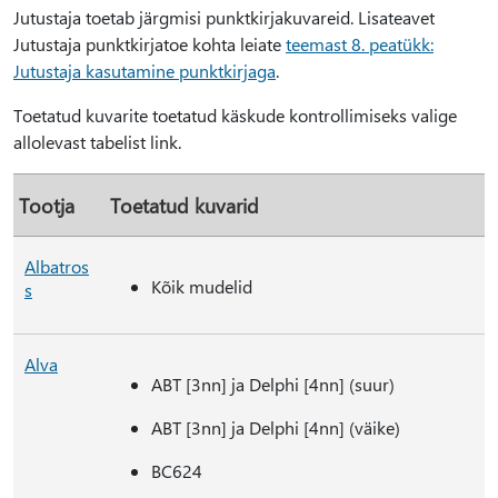
Jutustaja toetab järgmisi punktkirjakuvareid. Lisateavet
Jutustaja punktkirjatoe kohta leiate
teemast 8. peatükk:
Jutustaja kasutamine punktkirjaga
.
Toetatud kuvarite toetatud käskude kontrollimiseks valige
allolevast tabelist link.
Tootja
Toetatud kuvarid
Albatros
Kõik mudelid
s
Alva
ABT [3nn] ja Delphi [4nn] (suur)
ABT [3nn] ja Delphi [4nn] (väike)
BC624