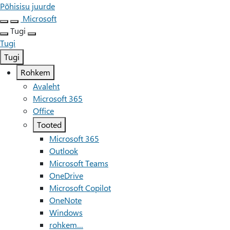
Põhisisu juurde
Microsoft
Tugi
Tugi
Tugi
Rohkem
Avaleht
Microsoft 365
Office
Tooted
Microsoft 365
Outlook
Microsoft Teams
OneDrive
Microsoft Copilot
OneNote
Windows
rohkem…