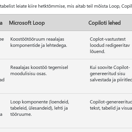
 tabelist leiate kiire hetktõmmise, mis aitab teil mõista Loop, Co
a
Microsoft Loop
Copiloti lehed
ee
Koostöötööruum reaalajas
Coplot-vastustest
komponentide ja lehtedega.
loodud redigeeritav
lõuend.
Reaalajas koostöö tegemisel
Kui soovite Copilot-
moodulisisu osas.
genereeritud sisu
ad
salvestada ja piiritle
Loop komponente (loendeid,
Copilot-genereeritu
tabeleid, ülesandeid), lehti ja
tekst, tabelid ja visua
da
tööruume.