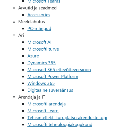
Microsoft Teams
Arvutid ja seadmed
Accessories
Meelelahutus
PC-mängud
Äri
Microsoft AI
Microsofti turve
Azure
Dynamics 365
Microsoft 365 ettevõtteversioon
Microsoft Power Platform
Windows 365
Digitaalne suveräänsus
Arendaja ja IT
Microsofti arendaja
Microsoft Learn
Tehisintellekti-turuplatsi rakenduste tugi
Microsofti tehnoloogiakogukond