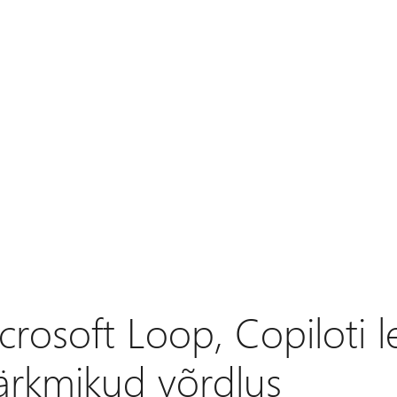
crosoft Loop, Copiloti l
rkmikud võrdlus