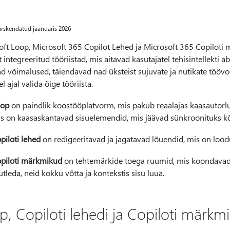
ärskendatud jaanuaris 2026
oft Loop, Microsoft 365 Copilot Lehed ja Microsoft 365 Copilot
t integreeritud tööriistad, mis aitavad kasutajatel tehisintellekti 
ad võimalused, täiendavad nad üksteist sujuvate ja nutikate tööv
el ajal valida õige tööriista.
oop
on paindlik koostööplatvorm, mis pakub reaalajas kaasautor
s on kaasaskantavad sisuelemendid, mis jäävad sünkroonituks kõi
piloti lehed
on redigeeritavad ja jagatavad lõuendid, mis on loodu
piloti märkmikud
on tehtemärkide toega ruumid, mis koondavad fail
utleda, neid kokku võtta ja kontekstis sisu luua.
p, Copiloti lehedi ja Copiloti märk