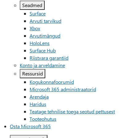
Seadmed
Surface
Arvuti tarvikud
Xbox
Arvutimängud
HoloLens
Surface Hub
Riistvara garantiid
Konto ja arveldamine
Ressursid
Kogukonnafoorumid
Microsoft 365 administraatorid
Arendaja
Haridus
Teatage tehnilise toega seotud pettusest
Tooteohutus
Osta Microsoft 365