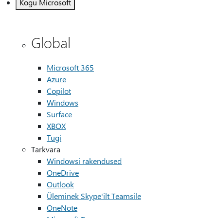
Kogu Microsoft
Global
Microsoft 365
Azure
Copilot
Windows
Surface
XBOX
Tugi
Tarkvara
Windowsi rakendused
OneDrive
Outlook
Üleminek Skype'ilt Teamsile
OneNote