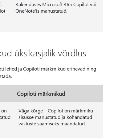
t
Rakenduses Microsoft 365 Copilot või
lot
OneNote'is manustatud.
ud üksikasjalik võrdlus
loti lehed ja Copiloti märkmikud erinevad ning
stada.
Copiloti märkmikud
d on
Väga kõrge – Copilot on märkmiku
tatud
sisusse manustatud ja kohandatud
vastuste saamiseks maandatud.