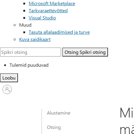
Microsoft Marketplace
Tarkvaraettevõtted
Visual Studio
Muud
Tasuta allalaadimised ja turve
Kuva saidikaart
Otsing
Spikri otsing
Tulemid puuduvad
Loobu
Logige
sisse
oma
kontole
Mi
Alustamine
mä
Otsing