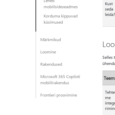
Lehed
Kust
mobiilsideseadmes
seda
leida
Korduma kippuvad
küsimused
Märkmikud
Loo
Loomine
Selles 
ühendav
Rakendused
Microsoft 365 Copiloti
Teem
mobiilirakendus
Tehte
Frontieri proovimine
me
integ
rimin