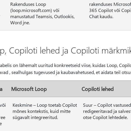
Rakenduses Loop
rakenduses Microsof
(loop.microsoft.com) või
365 Copilot või Copi
?
manustatud Teamsis, Outlookis,
Chat kaudu.
Word jne.
p, Copiloti lehed ja Copiloti märkmik
tabelis on lähemalt uuritud konkreetseid viise, kuidas Loop, Copi
ad , sealhulgas tugevused ja kaubavahetused, et aidata teil otsu
a
Microsoft Loop
Copiloti lehed
või
Keskmine – Loop toetab Copilot
Suur – Copilot vastuse
mõnes kontekstis, kuid mitte
redigeeritavad ja salves
ree
sügavalt integreeritud.
otse Copilot lehtedele.
e