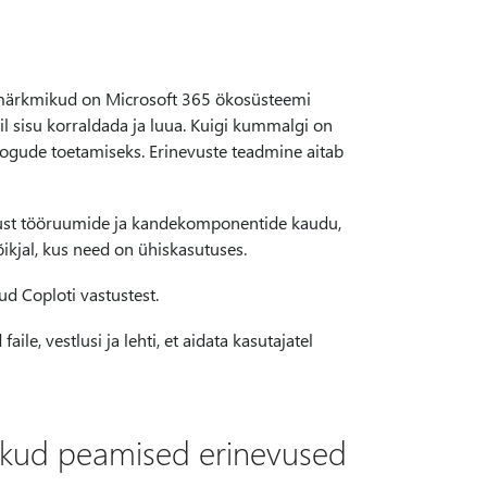
i märkmikud on Microsoft 365 ökosüsteemi
abil sisu korraldada ja luua. Kuigi kummalgi on
oogude toetamiseks. Erinevuste teadmine aitab
lust tööruumide ja kandekomponentide kaudu,
kjal, kus need on ühiskasutuses.
d Coploti vastustest.
e, vestlusi ja lehti, et aidata kasutajatel
mikud peamised erinevused