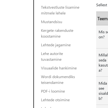
Sellest
Tekstvestluste lisamine
mitmele lehele
Teem
Mustandsisu
Kergete rakenduste
Mis s
koostamine
on?
Lehtede jagamine
Lehe autorite
Millal
tuvastamine
seda
kasut
Visuaalide hankimine
a?
Wordi dokumendiks
teisendamine
Mida
see
PDF-i loomine
sisal
b?
Lehtede otsimine