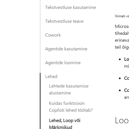
Tekstvestluse kasutamine
Viimati v
Tekstvestluse teave
Micros
tihedal
Cowork
erinev
teil õig
Agentide kasutamine
L
Agentide loomine
mi
Lehed
Co
Lehtede kasutamise
Co
alustamine
ar
Kuidas funktsioon
Copiloti lehed töötab?
Loo
Lehed, Loop või
Märkmikud