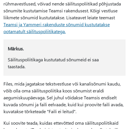
rühmavestlused, võivad nende säilituspoliitikad põhjustada
sõnumite kustutamise Teamsi rakendusest. Kõigi vestluse
liikmete sõnumid kustutatakse. Lisateavet leiate teemast
Teamsi ja Yammeri rakenduste sõnumid kustutatakse
ootamatult säilituspoliitikatega.
Märkus.
Säilituspoliitikaga kustutatud sõnumeid ei saa
taastada.
Files, mida jagatakse tekstvestluse või kanalisõnumi kaudu,
võib olla oma säilituspoliitika koos sõnumist eraldi
aegumiskuupäevaga. Sel juhul võidakse Teamsis endiselt
kuvada sõnumi ja faili eelvaade, kuid kui proovite faili avada,
kuvatakse tõrketeade "Faili ei leitud".
Kui soovite teada, kuidas ettevõtted oma säilituspoliitikaid