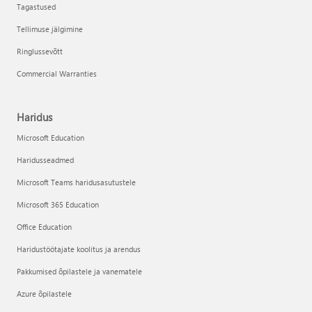
Tagastused
Tellimuse jälgimine
Ringlussevõtt
Commercial Warranties
Haridus
Microsoft Education
Haridusseadmed
Microsoft Teams haridusasutustele
Microsoft 365 Education
Office Education
Haridustöötajate koolitus ja arendus
Pakkumised õpilastele ja vanematele
Azure õpilastele