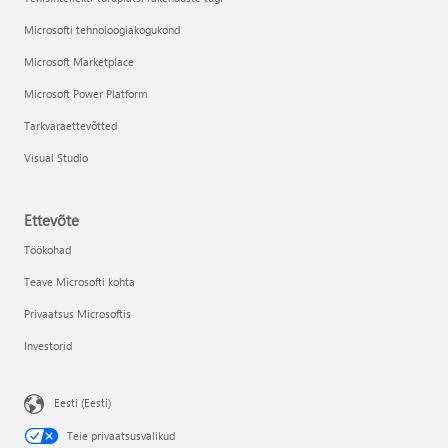
Microsofti tehnoloogiakogukond
Microsoft Marketplace
Microsoft Power Platform
Tarkvaraettevõtted
Visual Studio
Ettevõte
Töökohad
Teave Microsofti kohta
Privaatsus Microsoftis
Investorid
Eesti (Eesti)
Teie privaatsusvalikud