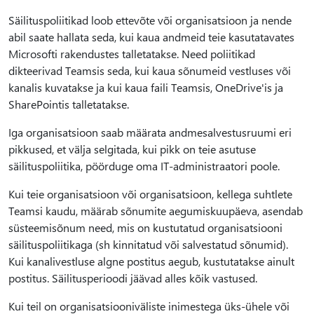
Säilituspoliitikad loob ettevõte või organisatsioon ja nende
abil saate hallata seda, kui kaua andmeid teie kasutatavates
Microsofti rakendustes talletatakse. Need poliitikad
dikteerivad Teamsis seda, kui kaua sõnumeid vestluses või
kanalis kuvatakse ja kui kaua faili Teamsis, OneDrive'is ja
SharePointis talletatakse.
Iga organisatsioon saab määrata andmesalvestusruumi eri
pikkused, et välja selgitada, kui pikk on teie asutuse
säilituspoliitika, pöörduge oma IT-administraatori poole.
Kui teie organisatsioon või organisatsioon, kellega suhtlete
Teamsi kaudu, määrab sõnumite aegumiskuupäeva, asendab
süsteemisõnum need, mis on kustutatud organisatsiooni
säilituspoliitikaga (sh kinnitatud või salvestatud sõnumid).
Kui kanalivestluse algne postitus aegub, kustutatakse ainult
postitus. Säilitusperioodi jäävad alles kõik vastused.
Kui teil on organisatsiooniväliste inimestega üks-ühele või