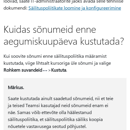
loovad, saate IT-administraatorite jaoks avada selle tehnilise
dokumendi:
Säilituspoliitikate loomine ja konfigureerimine
Kuidas sõnumeid enne
aegumiskuupäeva kustutada?
Kui soovite sõnumi enne säilituspoliitika määramist
kustutada, viige lihtsalt kursoriga üle sõnumi ja valige
Rohkem suvandeid
>
Kustuta
.
Märkus.
Saate kustutada ainult saadetud sõnumeid, nii et teie
ja teised Teamsi kasutajad neid sõnumeid enam ei
näe. Samas võib ettevõte olla häälestanud
säilituspoliitika, et säilituspoliitika säiliks koopia
nõuetele vastavusega seotud põhjustel.