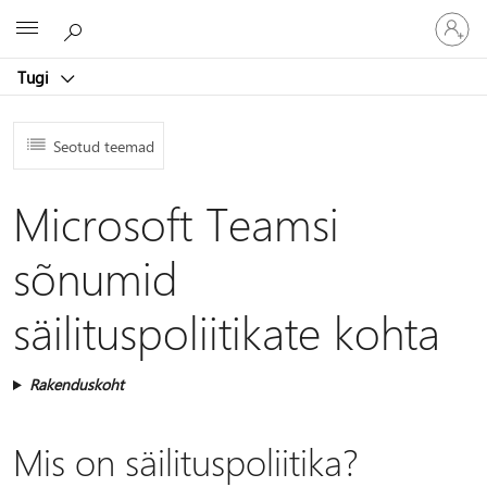
Logige
Microsoft
sisse
oma
Tugi
kontole
Seotud teemad
Microsoft Teamsi
sõnumid
säilituspoliitikate kohta
Rakenduskoht
Mis on säilituspoliitika?