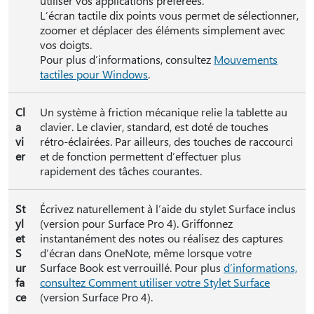
utiliser vos applications préférées.
L’écran tactile dix points vous permet de sélectionner,
zoomer et déplacer des éléments simplement avec
vos doigts.
Pour plus d’informations, consultez
Mouvements
tactiles pour Windows
.
Cl
Un système à friction mécanique relie la tablette au
a
clavier. Le clavier, standard, est doté de touches
vi
rétro-éclairées. Par ailleurs, des touches de raccourci
er
et de fonction permettent d’effectuer plus
rapidement des tâches courantes.
St
Écrivez naturellement à l’aide du stylet Surface inclus
yl
(version pour Surface Pro 4). Griffonnez
et
instantanément des notes ou réalisez des captures
S
d’écran dans OneNote, même lorsque votre
ur
Surface Book est verrouillé. Pour plus
d’informations,
fa
consultez Comment utiliser votre Stylet Surface
ce
(version Surface Pro 4).