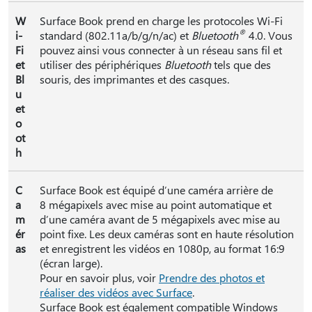
W
Surface Book prend en charge les protocoles Wi-Fi
®
i-
standard (802.11a/b/g/n/ac) et
Bluetooth
4.0. Vous
Fi
pouvez ainsi vous connecter à un réseau sans fil et
et
utiliser des périphériques
Bluetooth
tels que des
Bl
souris, des imprimantes et des casques.
u
et
o
ot
h
C
Surface Book est équipé d’une caméra arrière de
a
8 mégapixels avec mise au point automatique et
m
d’une caméra avant de 5 mégapixels avec mise au
ér
point fixe. Les deux caméras sont en haute résolution
as
et enregistrent les vidéos en 1080p, au format 16:9
(écran large).
Pour en savoir plus, voir
Prendre des photos et
réaliser des vidéos avec Surface
.
Surface Book est également compatible Windows