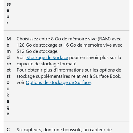
ss
e
u
r
M
Choisissez entre 8 Go de mémoire vive (RAM) avec
é
128 Go de stockage et 16 Go de mémoire vive avec
m
512 Go de stockage.
oi
Voir
Stockage de Surface
pour en savoir plus sur la
re
capacité de stockage formaté.
et
Pour obtenir plus d’informations sur les options de
st
stockage supplémentaires relatives à Surface Book,
o
voir
Options de stockage de Surface
.
c
k
a
g
e
C
Six capteurs, dont une boussole, un capteur de