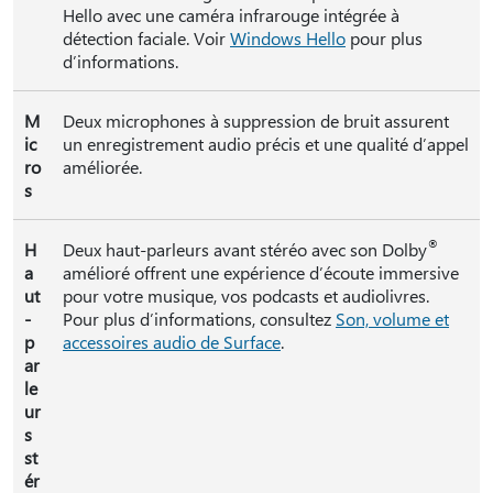
Hello avec une caméra infrarouge intégrée à
détection faciale. Voir
Windows Hello
pour plus
d’informations.
M
Deux microphones à suppression de bruit assurent
ic
un enregistrement audio précis et une qualité d’appel
ro
améliorée.
s
®
H
Deux haut-parleurs avant stéréo avec son Dolby
a
amélioré offrent une expérience d’écoute immersive
ut
pour votre musique, vos podcasts et audiolivres.
-
Pour plus d’informations, consultez
Son, volume et
p
accessoires audio de Surface
.
ar
le
ur
s
st
ér