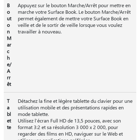
B
Appuyez sur le bouton Marche/Arrêt pour mettre en
o
marche votre Surface Book. Le bouton Marche/Arrêt
ut
permet également de mettre votre Surface Book en
o
veille et de le sortir de veille lorsque vous voulez
n
travailler à nouveau.
M
ar
c
h
e/
A
rr
êt
T
Détachez la fine et légère tablette du clavier pour une
a
utilisation mobile et des présentations rapides en
bl
mode tablette.
et
Utilisez l’écran Full HD de 13,5 pouces, avec son
te
format 3:2 et sa résolution 3 000 x 2 000, pour
regarder des films en HD, naviguer sur le Web et