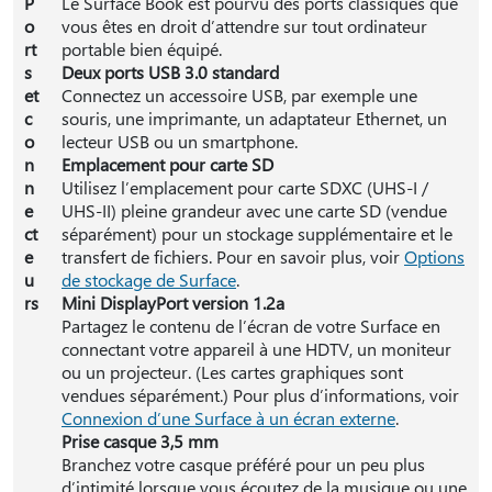
P
Le Surface Book est pourvu des ports classiques que
o
vous êtes en droit d’attendre sur tout ordinateur
rt
portable bien équipé.
s
Deux ports USB 3.0 standard
et
Connectez un accessoire USB, par exemple une
c
souris, une imprimante, un adaptateur Ethernet, un
o
lecteur USB ou un smartphone.
n
Emplacement pour carte SD
n
Utilisez l’emplacement pour carte SDXC (UHS-I /
e
UHS-II) pleine grandeur avec une carte SD (vendue
ct
séparément) pour un stockage supplémentaire et le
e
transfert de fichiers. Pour en savoir plus, voir
Options
u
de stockage de Surface
.
rs
Mini DisplayPort version 1.2a
Partagez le contenu de l’écran de votre Surface en
connectant votre appareil à une HDTV, un moniteur
ou un projecteur. (Les cartes graphiques sont
vendues séparément.) Pour plus d’informations, voir
Connexion d’une Surface à un écran externe
.
Prise casque 3,5 mm
Branchez votre casque préféré pour un peu plus
d’intimité lorsque vous écoutez de la musique ou une