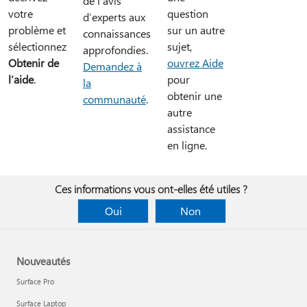
de l’avis
question
votre
d’experts aux
sur un autre
problème et
connaissances
sujet,
sélectionnez
approfondies.
ouvrez Aide
Obtenir de
Demandez à
pour
l’aide
.
la
obtenir une
communauté
.
autre
assistance
en ligne.
Ces informations vous ont-elles été utiles ?
Oui
Non
Nouveautés
Surface Pro
Surface Laptop