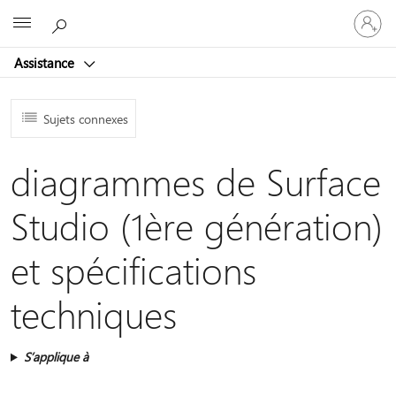
Connect
Microsoft
vous
à
Assistance
votre
compte
Sujets connexes
diagrammes de Surface
Studio (1ère génération)
et spécifications
techniques
S’applique à