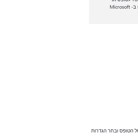
לשאלת בוחן. תראה הודעת שגיאה אם תנסה להשתמש בסרטון וידאו שאינו מתארח ב- Microsoft