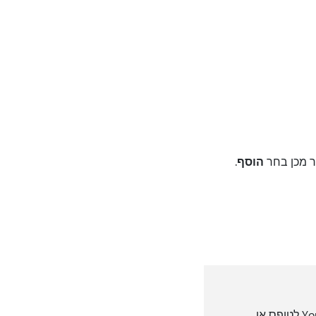
הוסף
.
באפשרותך להוסיף רק סרטוני וידאו המתארחים ב- Microsoft Stream או ב- YouTube לטופס או