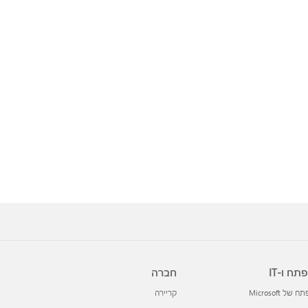
תח ו-IT
חברה
 של Microsoft
קריירה