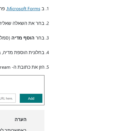
ב
Microsoft Forms
, פת
בחר את השאלה שאליה בר
בחר
הוסף מדיה
(סמל 
בחלונית הוספת מדיה, 
הזן את כתובת ה- URL Microsoft Stream או סרטון ה- YouTube שבו ברצונך להשתמש ולאחר מכן בחר
הערה