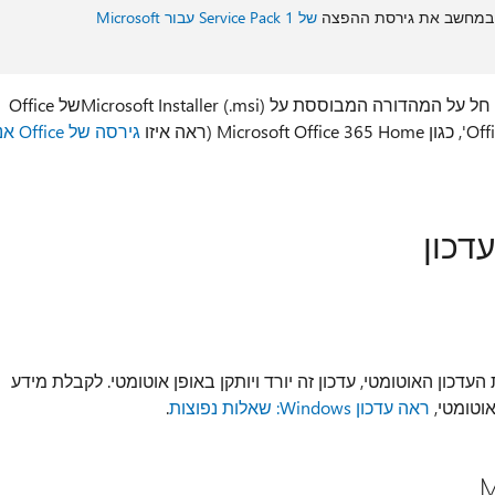
ין במחשב את גירסת ההפצה
של Service Pack 1 עבור Microsoft
שים לב שהעדכון במרכז ההורדות של Microsoft חל על המהדורה המבוססת על Microsoft Installer (.msi)של Office
גירסה של ffice
דכון
Microsoft Updat. בעת הפעלת העדכון האוטומטי, עדכון זה יורד ויותקן באופן אוטומטי. לקבלת מידע
וטומטי,
ראה עדכון Windows: שאלות נפוצות
.