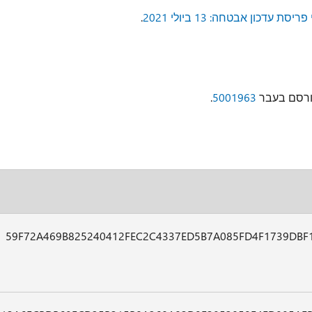
יסת עדכון אבטחה: 13 ביולי 2021
.
ורסם בעבר
5001963
.
59F72A469B825240412FEC2C4337ED5B7A085FD4F1739DBF