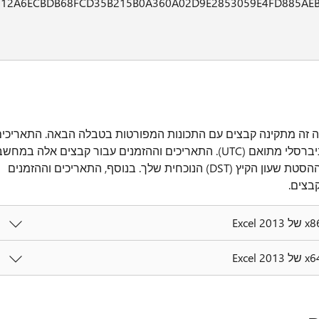
12A6ECBDB68FCD35B215B0A360A02D9E2853059E4FD885AE
נה זה מתקינה קבצים עם התכונות המפורטות בטבלה הבאה. התאריכי
וההזמנים עבור קבצים אלה מפורטים לפי זמן אוניברסלי מתואם (UTC). התאריכים וההזמנים עבור קבצים אלה במחש
המקומי שלך מוצגים בזמן המקומי שלך יחד עם ההסטת שעון הקיץ (DST) הנוכחית שלך. בנוסף, התאריכים וההזמנים
בצים.