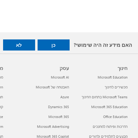
האם מידע זה היה שימושי?
כן
לא
חינוך
עסק
מפ
Microsoft Education
Microsoft AI
מפתח
מכשירים לחינוך
האבטחה של Microsoft
arn
Microsoft Teams בתחום החינוך
Azure
תמי
Microsoft 365 Education
Dynamics 365
קהילת h
ce
Microsoft 365
Office Education
הדרכות ופיתוח למחנכים
Microsoft Advertising
orm
מבצעים לתלמידים ולהורים
Microsoft 365 Copilot
חב