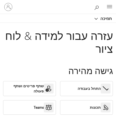
היכנס
Microsoft
לחשבון
שלך
תמיכה
עזרה עבור למידה & לוח
ציור
גישה מהירה
שתף פריטים ושתף
התחל בעבודה
פעולה
תכונות
Teams