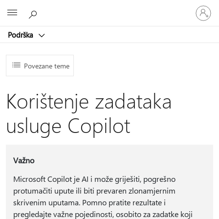
Prijavite
Microsoft
se
u
Podrška
svoj
račun
Povezane teme
Korištenje zadataka
usluge Copilot
Važno
Microsoft Copilot je AI i može griješiti, pogrešno
protumačiti upute ili biti prevaren zlonamjernim
skrivenim uputama. Pomno pratite rezultate i
pregledajte važne pojedinosti, osobito za zadatke koji