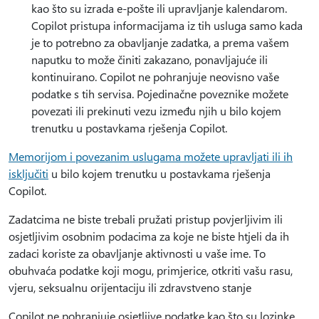
kao što su izrada e-pošte ili upravljanje kalendarom.
Copilot pristupa informacijama iz tih usluga samo kada
je to potrebno za obavljanje zadatka, a prema vašem
naputku to može činiti zakazano, ponavljajuće ili
kontinuirano. Copilot ne pohranjuje neovisno vaše
podatke s tih servisa. Pojedinačne poveznike možete
povezati ili prekinuti vezu između njih u bilo kojem
trenutku u postavkama rješenja Copilot.
Memorijom i povezanim uslugama možete upravljati ili ih
isključiti
u bilo kojem trenutku u postavkama rješenja
Copilot.
Zadatcima ne biste trebali pružati pristup povjerljivim ili
osjetljivim osobnim podacima za koje ne biste htjeli da ih
zadaci koriste za obavljanje aktivnosti u vaše ime. To
obuhvaća podatke koji mogu, primjerice, otkriti vašu rasu,
vjeru, seksualnu orijentaciju ili zdravstveno stanje
Copilot ne pohranjuje osjetljive podatke kao što su lozinke,