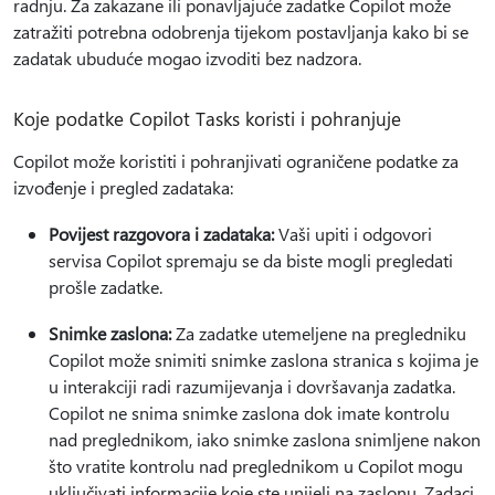
radnju. Za zakazane ili ponavljajuće zadatke Copilot može
zatražiti potrebna odobrenja tijekom postavljanja kako bi se
zadatak ubuduće mogao izvoditi bez nadzora.
Koje podatke Copilot Tasks koristi i pohranjuje
Copilot može koristiti i pohranjivati ograničene podatke za
izvođenje i pregled zadataka:
Povijest razgovora i zadataka:
Vaši upiti i odgovori
servisa Copilot spremaju se da biste mogli pregledati
prošle zadatke.
Snimke zaslona:
Za zadatke utemeljene na pregledniku
Copilot može snimiti snimke zaslona stranica s kojima je
u interakciji radi razumijevanja i dovršavanja zadatka.
Copilot ne snima snimke zaslona dok imate kontrolu
nad preglednikom, iako snimke zaslona snimljene nakon
što vratite kontrolu nad preglednikom u Copilot mogu
uključivati informacije koje ste unijeli na zaslonu. Zadaci