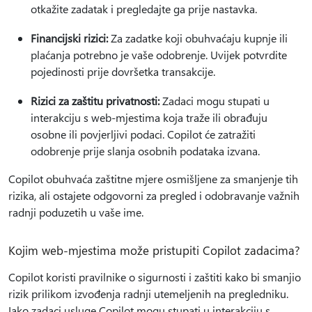
otkažite zadatak i pregledajte ga prije nastavka.
Financijski rizici:
Za zadatke koji obuhvaćaju kupnje ili
plaćanja potrebno je vaše odobrenje. Uvijek potvrdite
pojedinosti prije dovršetka transakcije.
Rizici za zaštitu privatnosti:
Zadaci mogu stupati u
interakciju s web-mjestima koja traže ili obrađuju
osobne ili povjerljivi podaci. Copilot će zatražiti
odobrenje prije slanja osobnih podataka izvana.
Copilot obuhvaća zaštitne mjere osmišljene za smanjenje tih
rizika, ali ostajete odgovorni za pregled i odobravanje važnih
radnji poduzetih u vaše ime.
Kojim web-mjestima može pristupiti Copilot zadacima?
Copilot koristi pravilnike o sigurnosti i zaštiti kako bi smanjio
rizik prilikom izvođenja radnji utemeljenih na pregledniku.
Iako zadaci usluge Copilot mogu stupati u interakciju s