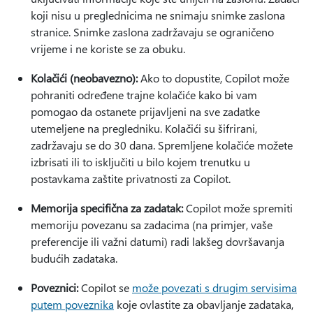
koji nisu u preglednicima ne snimaju snimke zaslona
stranice. Snimke zaslona zadržavaju se ograničeno
vrijeme i ne koriste se za obuku.
Kolačići (neobavezno):
Ako to dopustite, Copilot može
pohraniti određene trajne kolačiće kako bi vam
pomogao da ostanete prijavljeni na sve zadatke
utemeljene na pregledniku. Kolačići su šifrirani,
zadržavaju se do 30 dana. Spremljene kolačiće možete
izbrisati ili to isključiti u bilo kojem trenutku u
postavkama zaštite privatnosti za Copilot.
Memorija specifična za zadatak:
Copilot može spremiti
memoriju povezanu sa zadacima (na primjer, vaše
preferencije ili važni datumi) radi lakšeg dovršavanja
budućih zadataka.
Poveznici:
Copilot se
može povezati s drugim servisima
putem poveznika
koje ovlastite za obavljanje zadataka,