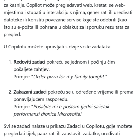
za kasnije. Copilot može pregledavati web, kretati se web-
mjestima i stupati u interakciju s njima, generirati ili uređivati
datoteke ili koristiti povezane servise koje ste odobrili (kao
što su e-pošta ili pohrana u oblaku) za isporuku rezultata za
pregled.
U Copilotu možete upravljati s dvije vrste zadataka:
Redoviti zadaci
pokreću se jednom i počinju čim
pošaljete zahtjev.
Primjer: "
Order pizza for my family tonight."
Zakazani zadaci
pokreću se u određeno vrijeme ili prema
ponavljajućem rasporedu.
Primjer: "
Pošaljite mi e-poštom tjedni sažetak
performansi dionica Microsofta.
"
Svi se zadaci nalaze u prikazu Zadaci u Copilotu, gdje možete
pregledati tijek, pauzirati ili zaustaviti zadatke, uređivati