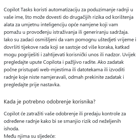
Copilot Tasks koristi automatizaciju za poduzimanje radnji u
vaše ime, što može dovesti do drugačijih rizika od korištenja
alata za umjetnu inteligenciju opće namjene koji vam
pomažu u provođenju istraživanja ili generiranju sadržaja.
Iako su zadaci osmišljeni da vam pomognu uštedjeti vrijeme i
dovršiti tijekove rada koji se sastoje od više koraka, katkad
mogu pogriješiti i zahtijevati korisnički unos ili nadzor. Uvijek
pregledajte upute Copilota i pažljivo radite. Ako zadatak
počne pristupati web-mjestima ili datotekama ili izvoditi
radnje koje niste namjeravali, odmah prekinite zadatak i
pregledajte prije nastavka.
Kada je potrebno odobrenje korisnika?
Copilot će zatražiti vaše odobrenje ili predaju kontrole za
određene radnje kako bi se smanjio rizik od neželjenih
ishoda.
Među njima su sljedeće: