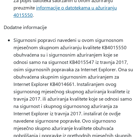
Za popis datoteka sadržanih u ovom ažuriranju
preuzmite
informacije o datotekama u ažuriranju
4015550
.
Dodatne informacije
Sigurnosni popravci navedeni u ovom sigurnosnom
mjesečnom skupnom ažuriranju kvalitete KB4015550
obuhvaćena su i sigurnosnim ažuriranjem koje se
odnosi samo na sigurnost KB4015547 iz travnja 2017,
osim sigurnosnih popravaka za Internet Explorer. Ona su
obuhvaćena skupnim sigurnosnim ažuriranjem za
Internet Explorer KB4014661. Instaliranjem ovog
sigurnosnog mjesečnog skupnog ažuriranja kvalitete iz
travnja 2017. ili ažuriranja kvalitete koje se odnosi samo
na sigurnost i skupnog sigurnosnog ažuriranja za
Internet Explorer iz travnja 2017. instalirat će ovdje
navedene sigurnosne popravke. Ovo sigurnosno
mjesečno skupno ažuriranje kvalitete obuhvaća
poboljšanja i popravke iz prethodnih mjesečnih skupnih