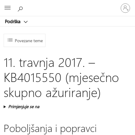
Prijavite
Microsoft
se
u
Podrška
svoj
račun
Povezane teme
11. travnja 2017. –
KB4015550 (mjesečno
skupno ažuriranje)
Primjenjuje se na
Poboljšanja i popravci