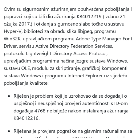
Ovim su sigurnosnim ažuriranjem obuhvaćena poboljšanja i
popravci koji su bili dio ažuriranja KB4012219 (izdano 21.
ožujka 2017.) i otklanja sigurnosne slabe točke u sustavu
Hyper-V, biblioteci za obradu slika libjpeg, programu
Win32K, upravljačkom programu Adobe Type Manager Font
Driver, servisu Active Directory Federation Services,
protokolu Lightweight Directory Access Protocol,
upravljačkim programima načina jezgre sustava Windows,
sustavu OLE, modulu za skriptiranje, grafičkoj komponenti
sustava Windows i programu Internet Explorer uz sljedeća
poboljšanja kvalitete:
Riješen je problem koji je uzrokovao da se događaji o
uspješnoj i neuspješnoj provjeri autentičnosti s ID-om
događaja 4768 ne bilježe nakon instaliranja ažuriranja
KB4012216.
Riješena je provjera pogreške na glavnim računalima sa