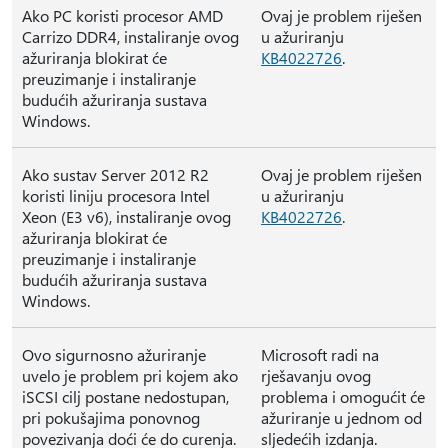
Ako PC koristi procesor AMD
Ovaj je problem riješen
Carrizo DDR4, instaliranje ovog
u ažuriranju
ažuriranja blokirat će
KB4022726
.
preuzimanje i instaliranje
budućih ažuriranja sustava
Windows.
Ako sustav Server 2012 R2
Ovaj je problem riješen
koristi liniju procesora Intel
u ažuriranju
Xeon (E3 v6), instaliranje ovog
KB4022726
.
ažuriranja blokirat će
preuzimanje i instaliranje
budućih ažuriranja sustava
Windows.
Ovo sigurnosno ažuriranje
Microsoft radi na
uvelo je problem pri kojem ako
rješavanju ovog
iSCSI cilj postane nedostupan,
problema i omogućit će
pri pokušajima ponovnog
ažuriranje u jednom od
povezivanja doći će do curenja.
sljedećih izdanja.