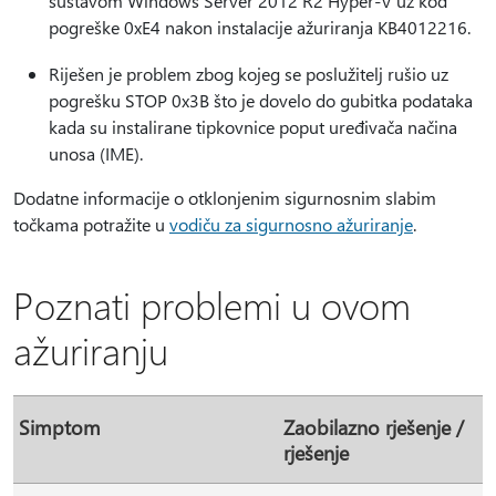
sustavom Windows Server 2012 R2 Hyper-V uz kod
pogreške 0xE4 nakon instalacije ažuriranja KB4012216.
Riješen je problem zbog kojeg se poslužitelj rušio uz
pogrešku STOP 0x3B što je dovelo do gubitka podataka
kada su instalirane tipkovnice poput uređivača načina
unosa (IME).
Dodatne informacije o otklonjenim sigurnosnim slabim
točkama potražite u
vodiču za sigurnosno ažuriranje
.
Poznati problemi u ovom
ažuriranju
Simptom
Zaobilazno rješenje /
rješenje