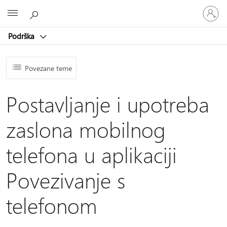
Prijavite
Microsoft
se
u
Podrška
svoj
račun
Povezane teme
Postavljanje i upotreba
zaslona mobilnog
telefona u aplikaciji
Povezivanje s
telefonom