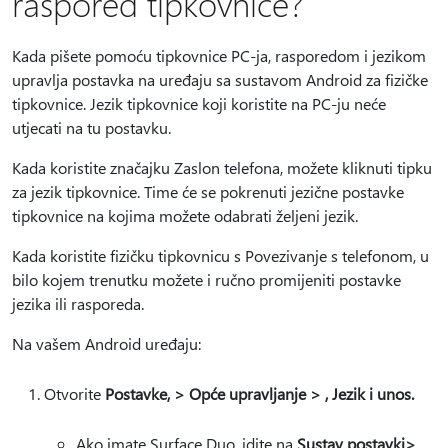
raspored tipkovnice?
Kada pišete pomoću tipkovnice PC-ja, rasporedom i jezikom
upravlja postavka na uređaju sa sustavom Android za fizičke
tipkovnice. Jezik tipkovnice koji koristite na PC-ju neće
utjecati na tu postavku.
Kada koristite značajku Zaslon telefona, možete kliknuti tipku
za jezik tipkovnice. Time će se pokrenuti jezične postavke
tipkovnice na kojima možete odabrati željeni jezik.
Kada koristite fizičku tipkovnicu s Povezivanje s telefonom, u
bilo kojem trenutku možete i ručno promijeniti postavke
jezika ili rasporeda.
Na vašem Android uređaju:
Otvorite
Postavke, > Opće upravljanje > , Jezik i unos.
Ako imate Surface Duo, idite na
Sustav postavki>
.