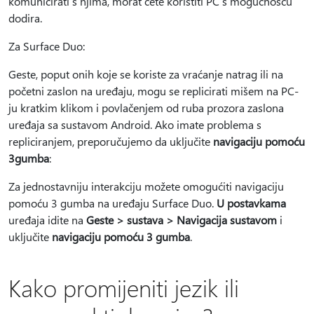
komunicirati s njima, morat ćete koristiti PC s mogućnošću
dodira.
Za Surface Duo:
Geste, poput onih koje se koriste za vraćanje natrag ili na
početni zaslon na uređaju, mogu se replicirati mišem na PC-
ju kratkim klikom i povlačenjem od ruba prozora zaslona
uređaja sa sustavom Android. Ako imate problema s
repliciranjem, preporučujemo da uključite
navigaciju pomoću
3gumba
:
Za jednostavniju interakciju možete omogućiti navigaciju
pomoću 3 gumba na uređaju Surface Duo.
U postavkama
uređaja idite na
Geste > sustava > Navigacija sustavom
i
uključite
navigaciju pomoću 3 gumba
.
Kako promijeniti jezik ili