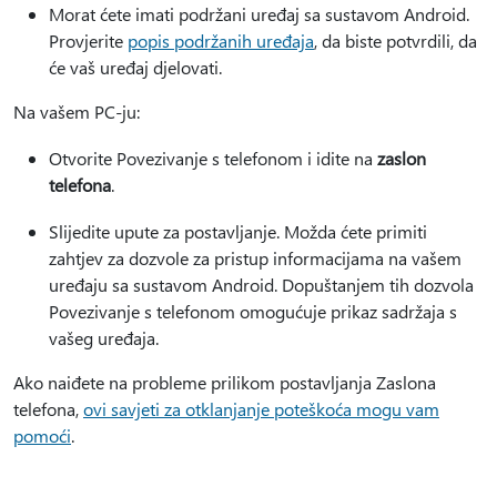
Morat ćete imati podržani uređaj sa sustavom Android.
Provjerite
popis podržanih uređaja
, da biste potvrdili, da
će vaš uređaj djelovati.
Na vašem PC-ju:
Otvorite Povezivanje s telefonom i idite na
zaslon
telefona
.
Slijedite upute za postavljanje. Možda ćete primiti
zahtjev za dozvole za pristup informacijama na vašem
uređaju sa sustavom Android. Dopuštanjem tih dozvola
Povezivanje s telefonom omogućuje prikaz sadržaja s
vašeg uređaja.
Ako naiđete na probleme prilikom postavljanja Zaslona
telefona,
ovi savjeti za otklanjanje poteškoća mogu vam
pomoći
.