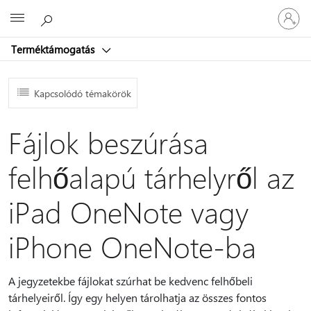
Jelentke
Microsoft
be
a
Terméktámogatás
fiókjába
Kapcsolódó témakörök
Fájlok beszúrása
felhőalapú tárhelyről az
iPad OneNote vagy
iPhone OneNote-ba
A jegyzetekbe fájlokat szúrhat be kedvenc felhőbeli
tárhelyeiről. Így egy helyen tárolhatja az összes fontos