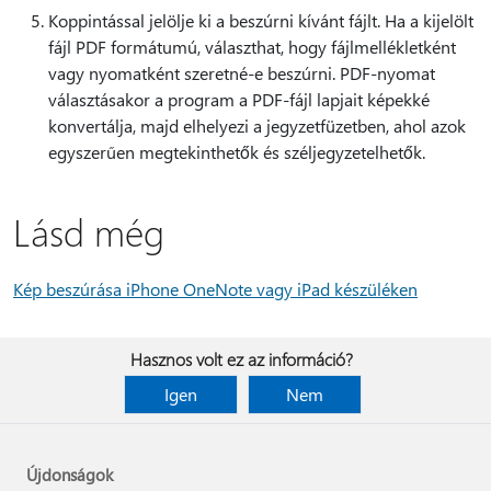
Koppintással jelölje ki a beszúrni kívánt fájlt. Ha a kijelölt
fájl PDF formátumú, választhat, hogy fájlmellékletként
vagy nyomatként szeretné-e beszúrni. PDF-nyomat
választásakor a program a PDF-fájl lapjait képekké
konvertálja, majd elhelyezi a jegyzetfüzetben, ahol azok
egyszerűen megtekinthetők és széljegyzetelhetők.
Lásd még
Kép beszúrása iPhone OneNote vagy iPad készüléken
Hasznos volt ez az információ?
Igen
Nem
Újdonságok