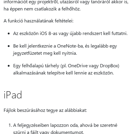
információt egy projektről, utazásról vagy tanóráról akkor is,
ha éppen nem csatlakozik a felhőhöz.
A funkció használatának feltételei:
Az eszközön iOS 8-as vagy újabb rendszert kell futtatni.
Be kell jelentkeznie a OneNote-ba, és legalább egy
jegyzetfüzetet meg kell nyitnia.
Egy felhőalapú tárhely (pl. OneDrive vagy DropBox)
alkalmazásának telepítve kell lennie az eszközön.
iPad
Fájlok beszúrásához tegye az alábbiakat:
A feljegyzéseiben lapozzon oda, ahová be szeretné
szúrni a fájlt vagy dokumentumot.