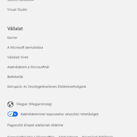
Visual Studio
Vállalat
Karrier
A Microsoft bemutatása
Vállalati hírek
Adatvédelem a Microsoftnál
Befektetők
Korrupció- és Vesztegetésellenes Elkötelezettségünk
Magyar (Magyarország)
Adatvédelemmel kapcsolatos választási lehetőségek
Fogyasztói állapot adatainak védelme
Kapcsolatfelvétel a Microsofttal
Adatvédelem
Használati feltételek