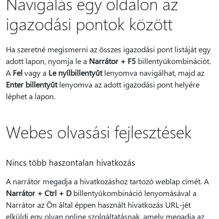
Navigálás egy oldalon az
igazodási pontok között
Ha szeretné megismerni az összes igazodási pont listáját egy
adott lapon, nyomja le a
Narrátor + F5
billentyűkombinációt.
A
Fel
vagy a
Le nyílbillentyűt
lenyomva navigálhat, majd az
Enter billentyűt
lenyomva az adott igazodási pont helyére
léphet a lapon.
Webes olvasási fejlesztések
Nincs több haszontalan hivatkozás
A narrátor megadja a hivatkozáshoz tartozó weblap címét. A
Narrátor + Ctrl + D
billentyűkombináció lenyomásával a
Narrátor az Ön által éppen használt hivatkozás URL-jét
elküldi egy olyan online szolgáltatásnak, amely megadja az