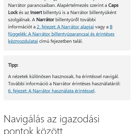
Narrátor parancsaiban. Alapértelmezés szerint a
Caps
Lock
és az
Insert
billentyű is a Narrátor billentyűként
szolgálnak. A
Narrátor
billentyűről további
információt a
2. fejezet: A Narrátor alapjai
vagy a
B
függelék: A Narrátor billentyűparancsai és érintéses
kézmozdulatai
című fejezetben talál.
Tipp:
A nézetek különösen hasznosak, ha érintéssel navigál.
További információ a Narrátor érintéses használatáról:
6. fejezet: A Narrátor használata érintéssel
.
Navigálás az igazodási
pontok között