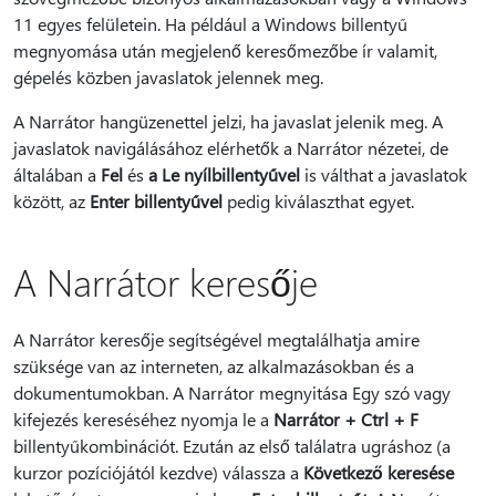
11 egyes felületein. Ha például a Windows billentyű
megnyomása után megjelenő keresőmezőbe ír valamit,
gépelés közben javaslatok jelennek meg.
A Narrátor hangüzenettel jelzi, ha javaslat jelenik meg. A
javaslatok navigálásához elérhetők a Narrátor nézetei, de
általában a
Fel
és
a Le nyílbillentyűvel
is válthat a javaslatok
között, az
Enter billentyűvel
pedig kiválaszthat egyet.
A Narrátor keresője
A Narrátor keresője segítségével megtalálhatja amire
szüksége van az interneten, az alkalmazásokban és a
dokumentumokban. A Narrátor megnyitása Egy szó vagy
kifejezés kereséséhez nyomja le a
Narrátor + Ctrl + F
billentyűkombinációt. Ezután az első találatra ugráshoz (a
kurzor pozíciójától kezdve) válassza a
Következő keresése