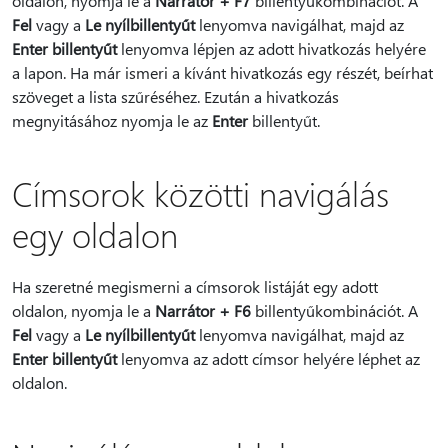
oldalon, nyomja le a
Narrátor + F7
billentyűkombinációt. A
Fel
vagy a
Le nyílbillentyűt
lenyomva navigálhat, majd az
Enter billentyűt
lenyomva lépjen az adott hivatkozás helyére
a lapon. Ha már ismeri a kívánt hivatkozás egy részét, beírhat
szöveget a lista szűréséhez. Ezután a hivatkozás
megnyitásához nyomja le az
Enter
billentyűt.
Címsorok közötti navigálás
egy oldalon
Ha szeretné megismerni a címsorok listáját egy adott
oldalon, nyomja le a
Narrátor + F6
billentyűkombinációt. A
Fel
vagy a
Le nyílbillentyűt
lenyomva navigálhat, majd az
Enter billentyűt
lenyomva az adott címsor helyére léphet az
oldalon.