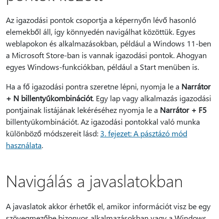
Az igazodási pontok csoportja a képernyőn lévő hasonló
elemekből áll, így könnyedén navigálhat közöttük. Egyes
weblapokon és alkalmazásokban, például a Windows 11-ben
a Microsoft Store-ban is vannak igazodási pontok. Ahogyan
egyes Windows-funkciókban, például a Start menüben is.
Ha a fő igazodási pontra szeretne lépni, nyomja le a
Narrátor
+ N billentyűkombinációt
. Egy lap vagy alkalmazás igazodási
pontjainak listájának lekéréséhez nyomja le a
Narrátor + F5
billentyűkombinációt. Az igazodási pontokkal való munka
különböző módszereit lásd:
3. fejezet: A pásztázó mód
használata
.
Navigálás a javaslatokban
A javaslatok akkor érhetők el, amikor információt visz be egy
szövegmezőbe bizonyos alkalmazásokban vagy a Windows