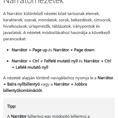
A Narrátor különböző nézetei közé tartoznak elemek,
karakterek, szavak, mondatok, sorok, bekezdések, címsorok,
hivatkozások, űrlapmezők, táblázatok, iránypontok és
javaslatok. A nézetek módosításához használja a következő
parancsokat:
Narrátor + Page up
és
Narrátor + Page down
Narrátor + Ctrl + Felfelé mutató nyíl
és
Narrátor + Ctrl
+ Lefelé mutató nyíl
A nézetek alapján történő navigáláshoz nyomja le a
Narrátor
+ Balra nyílbillentyű
vagy a
Narrátor + Jobbra
billentyűkombinációt
.
Tipp:
A
Narrátor
billentyű egy módosító billentyű a