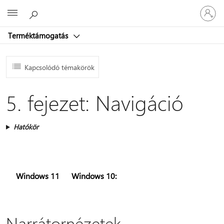
Jelentke
Microsoft
be
a
Terméktámogatás
fiókjába
Kapcsolódó témakörök
5. fejezet: Navigáció
Hatókör
Windows 11
Windows 10:
Narrátornézetek