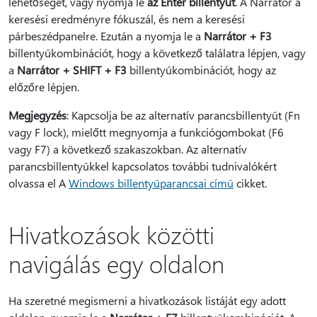
lehetőséget, vagy nyomja le
az Enter billentyűt
. A Narrátor a
keresési eredményre fókuszál, és nem a keresési
párbeszédpanelre. Ezután a nyomja le a
Narrátor + F3
billentyűkombinációt, hogy a következő találatra lépjen, vagy
a
Narrátor + SHIFT + F3
billentyűkombinációt, hogy az
előzőre lépjen.
Megjegyzés
: Kapcsolja be az alternatív parancsbillentyűt (Fn
vagy F lock), mielőtt megnyomja a funkciógombokat (F6
vagy F7) a következő szakaszokban. Az alternatív
parancsbillentyűkkel kapcsolatos további tudnivalókért
olvassa el A
Windows billentyűparancsai című
cikket.
Hivatkozások közötti
navigálás egy oldalon
Ha szeretné megismerni a hivatkozások listáját egy adott