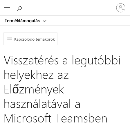
Jelentke
Microsoft
be
a
Terméktámogatás
fiókjába
Kapcsolódó témakörök
Visszatérés a legutóbbi
helyekhez az
Előzmények
használatával a
Microsoft Teamsben