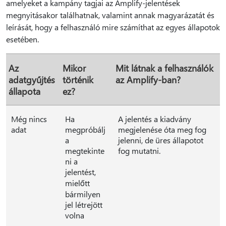
amelyeket a kampány tagjai az Amplify-jelentések
megnyitásakor találhatnak, valamint annak magyarázatát és
leírását, hogy a felhasználó mire számíthat az egyes állapotok
esetében.
Az
Mikor
Mit látnak a felhasználók
adatgyűjtés
történik
az Amplify-ban?
állapota
ez?
Még nincs
Ha
A jelentés a kiadvány
adat
megpróbálj
megjelenése óta meg fog
a
jelenni, de üres állapotot
megtekinte
fog mutatni.
ni a
jelentést,
mielőtt
bármilyen
jel létrejött
volna