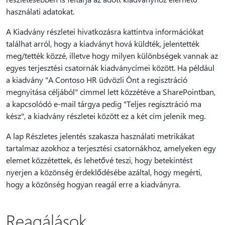
használati adatokat.
A Kiadvány részletei hivatkozásra kattintva információkat
találhat arról, hogy a kiadványt hová küldték, jelentették
meg/tették közzé, illetve hogy milyen különbségek vannak az
egyes terjesztési csatornák kiadványcímei között. Ha például
a kiadvány "A Contoso HR üdvözli Önt a regisztráció
megnyitása céljából" címmel lett közzétéve a SharePointban,
a kapcsolódó e-mail tárgya pedig "Teljes regisztráció ma
kész", a kiadvány részletei között ez a két cím jelenik meg.
A lap Részletes jelentés szakasza használati metrikákat
tartalmaz azokhoz a terjesztési csatornákhoz, amelyeken egy
elemet közzétettek, és lehetővé teszi, hogy betekintést
nyerjen a közönség érdeklődésébe azáltal, hogy megérti,
hogy a közönség hogyan reagál erre a kiadványra.
Reagálások