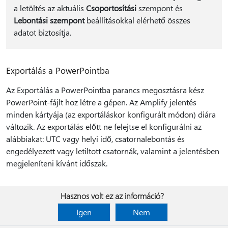
a letöltés az aktuális
Csoportosítási
szempont és
Lebontási szempont
beállításokkal elérhető összes
adatot biztosítja.
Exportálás a PowerPointba
Az Exportálás a PowerPointba parancs megosztásra kész
PowerPoint-fájlt hoz létre a gépen. Az Amplify jelentés
minden kártyája (az exportáláskor konfigurált módon) diára
változik. Az exportálás előtt ne felejtse el konfigurálni az
alábbiakat: UTC vagy helyi idő, csatornalebontás és
engedélyezett vagy letiltott csatornák, valamint a jelentésben
megjeleníteni kívánt időszak.
Hasznos volt ez az információ?
Igen
Nem