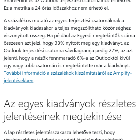
SharePoint és az Outlook terjesztési csatornáihoz érhető el.
Ez a metrika a 24 órás időszakhoz nem érhető el.
A százalékos mutató az egyes terjesztési csatornáknak a
kiadványok kiadásakor a teljes megszólítható közönséghez
viszonyított összeg. Ha például az Egyedi megtekintők száma
összesen azt jelzi, hogy 33% nyitott meg egy kiadványt, az
Outlook terjesztési csatorna sávdiagramja pedig 27%, az azt
jelenti, hogy a nézők fennmaradó 6%-a az Outlooktól kívül
egy vagy több csatornán is megtekintette már a kiadványt.
További információ a százalékok kiszámításáról az Amplify-
jelentésekben
.
Az egyes kiadványok részletes
jelentéseinek megtekintése
A lap részletes jelentésszakasza lehetővé teszi, hogy
részletesebben is feltárja az adott kiadványhoz elérhető