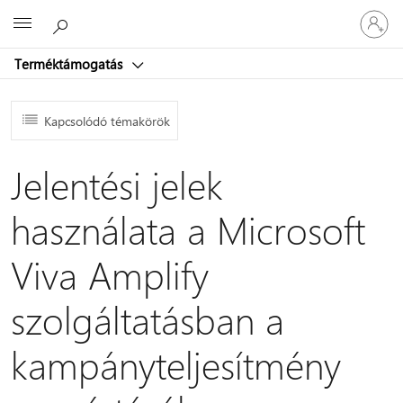
Jelentke
Microsoft
be
a
Terméktámogatás
fiókjába
Kapcsolódó témakörök
Jelentési jelek
használata a Microsoft
Viva Amplify
szolgáltatásban a
kampányteljesítmény