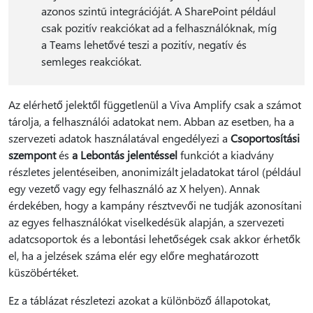
azonos szintű integrációját. A SharePoint például
csak pozitív reakciókat ad a felhasználóknak, míg
a Teams lehetővé teszi a pozitív, negatív és
semleges reakciókat.
Az elérhető jelektől függetlenül a Viva Amplify csak a számot
tárolja, a felhasználói adatokat nem. Abban az esetben, ha a
szervezeti adatok használatával engedélyezi a
Csoportosítási
szempont
és
a Lebontás jelentéssel
funkciót a kiadvány
részletes jelentéseiben, anonimizált jeladatokat tárol (például
egy vezető vagy egy felhasználó az X helyen). Annak
érdekében, hogy a kampány résztvevői ne tudják azonosítani
az egyes felhasználókat viselkedésük alapján, a szervezeti
adatcsoportok és a lebontási lehetőségek csak akkor érhetők
el, ha a jelzések száma elér egy előre meghatározott
küszöbértéket.
Ez a táblázat részletezi azokat a különböző állapotokat,