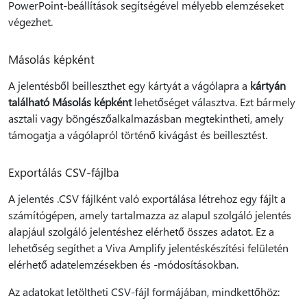
PowerPoint-beállítások segítségével mélyebb elemzéseket
végezhet.
Másolás képként
A jelentésből beilleszthet egy kártyát a vágólapra a
kártyán
található Másolás képként
lehetőséget választva. Ezt bármely
asztali vagy böngészőalkalmazásban megtekintheti, amely
támogatja a vágólapról történő kivágást és beillesztést.
Exportálás CSV-fájlba
A jelentés .CSV fájlként való exportálása létrehoz egy fájlt a
számítógépen, amely tartalmazza az alapul szolgáló jelentés
alapjául szolgáló jelentéshez elérhető összes adatot. Ez a
lehetőség segíthet a Viva Amplify jelentéskészítési felületén
elérhető adatelemzésekben és -módosításokban.
Az adatokat letöltheti CSV-fájl formájában, mindkettőhöz: