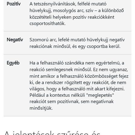
Pozitív
A tetszésnyilvánítások, felfelé mutató
hüvelykujj, mosolygós arc, szív – a különböző
közzétételi helyeken pozitív reakciókként
csoportosíthatók.
Negatív
Szomorú arc, lefelé mutató hüvelykujj negatív
reakciónak minősül, és egy csoportba kerül.
Egyéb
Ha a felhasználó szándéka nem egyértelmű, a
reakció semlegesnek minősül. Ez nem ugyanaz,
mint amikor a felhasználó közömbösséget fejez
ki, de a rendszer rögzített egy reakciót, de nem
világos, hogy a felhasználó mit akart kifejezni.
Például a kontextus nélküli "meglepetés"
reakciót sem pozitívnak, sem negatívnak
minősítjük.
A jelentések szűrése és