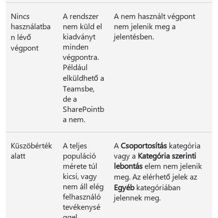
Nincs
A rendszer
A nem használt végpont
használatba
nem küld el
nem jelenik meg a
kiadványt
jelentésben.
n lévő
minden
végpont
végpontra.
Például
elküldhető a
Teamsbe,
de a
SharePointb
a nem.
Küszöbérték
A teljes
A
Csoportosítás
kategória
alatt
populáció
vagy a
Kategória szerinti
mérete túl
lebontás
elem nem jelenik
kicsi, vagy
meg. Az elérhető jelek az
nem áll elég
Egyéb
kategóriában
felhasználó
jelennek meg.
tevékenysé
ggel.