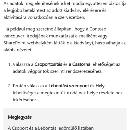
Az adatok megjelenítésének e két módja együttesen biztosítja
a legjobb betekintést az adott kiadvány elérésére és
aktivitására vonatkozóan a szervezetben.
Ha például meg szeretné állapítani, hogy a Contoso
vancouveri irodájának munkatársai e-mailként vagy
SharePoint-webhelyként látták-e a kiadványt, használhatja az
alábbi nézetet:
Válassza a
Csoportosítás
és
a Csatorna
lehetőséget az
adatok végpontok szerinti rendszerezéséhez.
Ezután válassza a
Lebontási szempont
és
Hely
lehetőséget a megtekintők irodáinak helye részleteinek
lekéréséhez.
Megjegyzés
A Csoport és a Lebontás legördülő listában