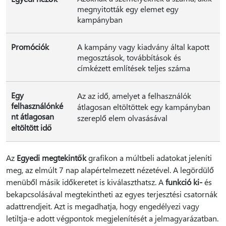
megnyitották egy elemet egy
kampányban
Promóciók
A kampány vagy kiadvány által kapott
megosztások, továbbítások és
címkézett említések teljes száma
Egy
Az az idő, amelyet a felhasználók
felhasználónké
átlagosan eltöltöttek egy kampányban
nt átlagosan
szereplő elem olvasásával
eltöltött idő
Az
Egyedi megtekintők
grafikon a múltbeli adatokat jeleníti
meg, az elmúlt 7 nap alapértelmezett nézetével. A legördülő
menüből másik időkeretet is kiválaszthatsz. A
funkció ki-
és
bekapcsolásával megtekintheti az egyes terjesztési csatornák
adattrendjeit. Azt is megadhatja, hogy engedélyezi vagy
letiltja-e adott végpontok megjelenítését a jelmagyarázatban.