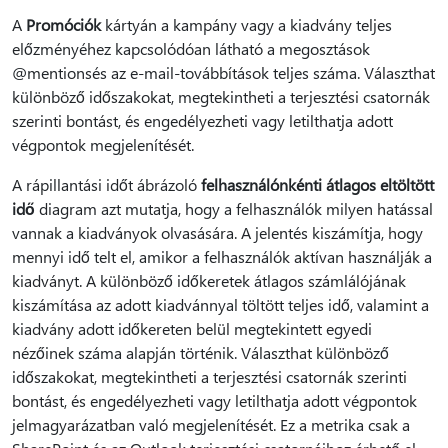
A
Promóciók
kártyán a kampány vagy a kiadvány teljes
előzményéhez kapcsolódóan látható a megosztások
@mentionsés az e-mail-továbbítások teljes száma. Választhat
különböző időszakokat, megtekintheti a terjesztési csatornák
szerinti bontást, és engedélyezheti vagy letilthatja adott
végpontok megjelenítését.
A rápillantási időt ábrázoló
felhasználónkénti átlagos eltöltött
idő
diagram azt mutatja, hogy a felhasználók milyen hatással
vannak a kiadványok olvasására. A jelentés kiszámítja, hogy
mennyi idő telt el, amikor a felhasználók aktívan használják a
kiadványt. A különböző időkeretek átlagos számlálójának
kiszámítása az adott kiadvánnyal töltött teljes idő, valamint a
kiadvány adott időkereten belül megtekintett egyedi
nézőinek száma alapján történik. Választhat különböző
időszakokat, megtekintheti a terjesztési csatornák szerinti
bontást, és engedélyezheti vagy letilthatja adott végpontok
jelmagyarázatban való megjelenítését. Ez a metrika csak a