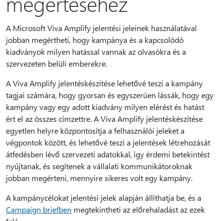
megértéséhez
A Microsoft Viva Amplify jelentési jeleinek használatával
jobban megértheti, hogy kampánya és a kapcsolódó
kiadványok milyen hatással vannak az olvasókra és a
szervezeten belüli emberekre.
A Viva Amplify jelentéskészítése lehetővé teszi a kampány
tagjai számára, hogy gyorsan és egyszerűen lássák, hogy egy
kampány vagy egy adott kiadvány milyen elérést és hatást
ért el az összes címzettre. A Viva Amplify jelentéskészítése
egyetlen helyre központosítja a felhasználói jeleket a
végpontok között, és lehetővé teszi a jelentések létrehozását
átfedésben lévő szervezeti adatokkal, így érdemi betekintést
nyújtanak, és segítenek a vállalati kommunikátoroknak
jobban megérteni, mennyire sikeres volt egy kampány.
A kampánycélokat jelentési jelek alapján állíthatja be, és a
Campaign briefben
megtekintheti az előrehaladást az ezek