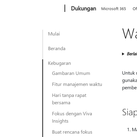
Microsoft
Dukungan
Microsoft 365
Of
Wa
Mulai
Beranda
Berla
Kebugaran
Untuk 
Gambaran Umum
gunaka
Fitur manajemen waktu
pember
Hari tanpa rapat
bersama
Sia
Fokus dengan Viva
Insights
Ma
Buat rencana fokus