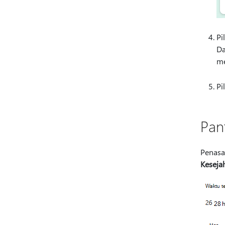
Pi
D
me
Pi
Pan
Penasa
Keseja