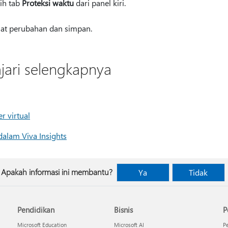
lih tab
Proteksi waktu
dari panel kiri.
at perubahan dan simpan.
ajari selengkapnya
r virtual
dalam Viva Insights
Apakah informasi ini membantu?
Ya
Tidak
Pendidikan
Bisnis
P
Microsoft Education
Microsoft AI
P