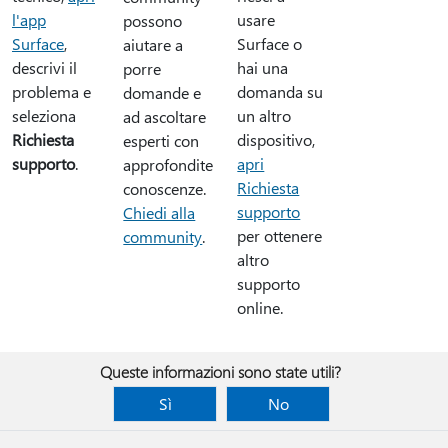
l'app
usare
possono
Surface
,
Surface o
aiutare a
descrivi il
hai una
porre
problema e
domanda su
domande e
seleziona
un altro
ad ascoltare
Richiesta
dispositivo,
esperti con
supporto
.
apri
approfondite
Richiesta
conoscenze.
supporto
Chiedi alla
per ottenere
community
.
altro
supporto
online.
Queste informazioni sono state utili?
Sì
No