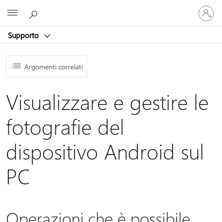
Accedi
Microsoft
con
il
Supporto
tuo
account
Argomenti correlati
Visualizzare e gestire le
fotografie del
dispositivo Android sul
PC
Operazioni che è possibile