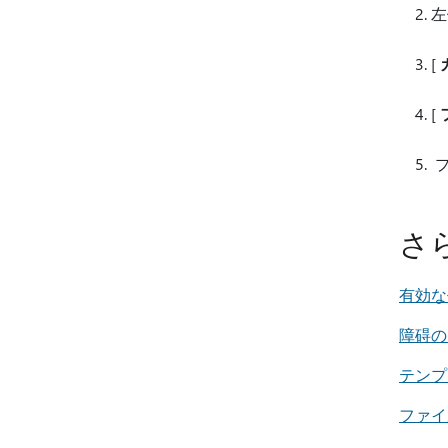
左
[
[
プ
さ
有効な
障碍の
テンプ
ファイ