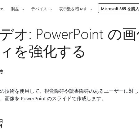
ce
製品
デバイス
表示数を増やす
Microsoft 365 を購
デオ: PowerPoint
ィを強化する
先
の技術を使用して、視覚障碍や読書障碍のあるユーザーに対し
、画像を PowerPoint のスライドで作成します。
習