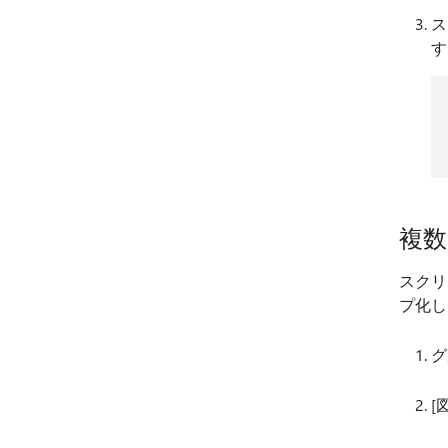
ス
す
複数
スクリ
プ化し
グ
[