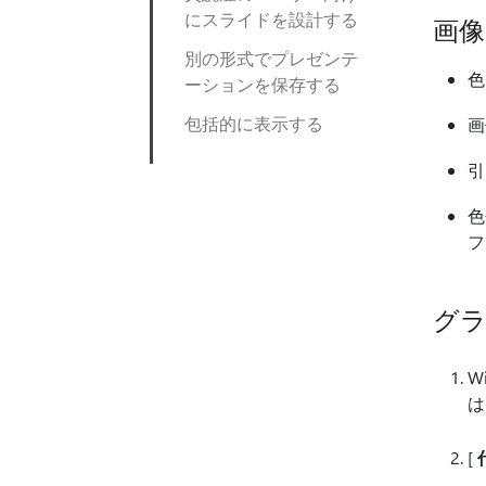
にスライドを設計する
画
別の形式でプレゼンテ
色
ーションを保存する
包括的に表示する
画
引
色
フ
グ
W
は
[