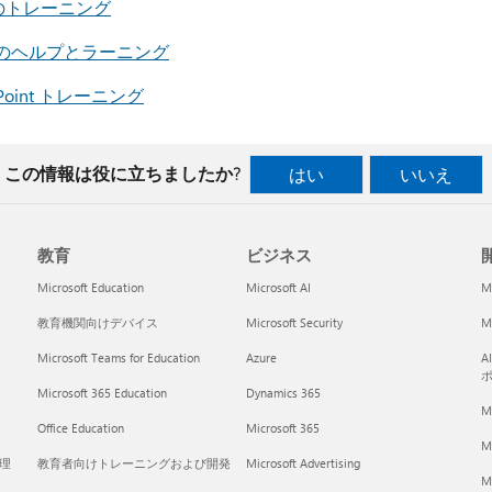
l のトレーニング
d のヘルプとラーニング
rPoint トレーニング
この情報は役に立ちましたか?
はい
いいえ
教育
ビジネス
開
Microsoft Education
Microsoft AI
M
教育機関向けデバイス
Microsoft Security
Mi
Microsoft Teams for Education
Azure
A
Microsoft 365 Education
Dynamics 365
M
Office Education
Microsoft 365
M
く理
教育者向けトレーニングおよび開発
Microsoft Advertising
Mi