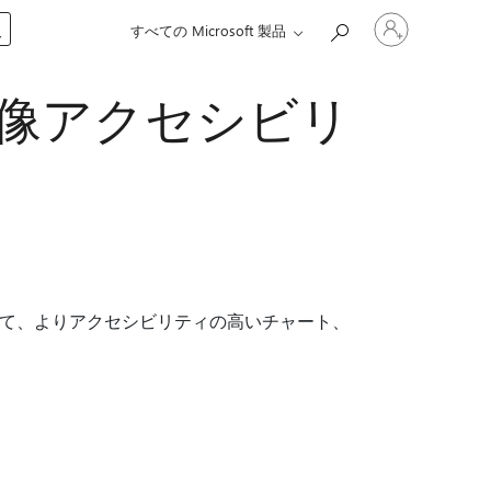
ア
入
すべての Microsoft 製品
カ
ウ
ン
 の画像アクセシビリ
ト
に
サ
イ
ン
イ
ン
す
る
て、よりアクセシビリティの高いチャート、