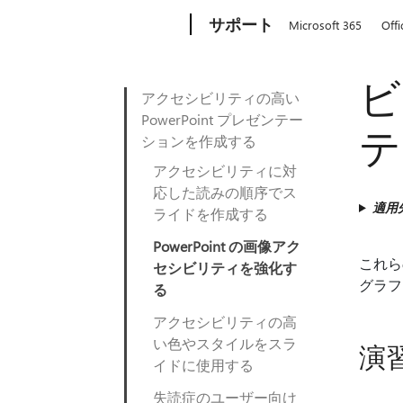
Microsoft
サポート
Microsoft 365
Offi
ビ
アクセシビリティの高い
PowerPoint プレゼンテー
テ
ションを作成する
アクセシビリティに対
応した読みの順序でス
適用
ライドを作成する
PowerPoint の画像アク
これら
セシビリティを強化す
グラフ
る
アクセシビリティの高
い色やスタイルをスラ
演
イドに使用する
失読症のユーザー向け