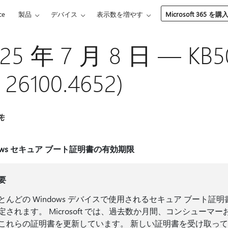
ce
製品
デバイス
表示数を増やす
Microsoft 365 を購
025 年 7 月 8 日 — KB
26100.4652)
先
dows セキュア ブート証明書の有効期限
要
とんどの Windows デバイスで使用されるセキュア ブート証明書
定されます。 Microsoft では、過去数か月間、コンシュー
これらの証明書を更新しています。 新しい証明書を受け取っ