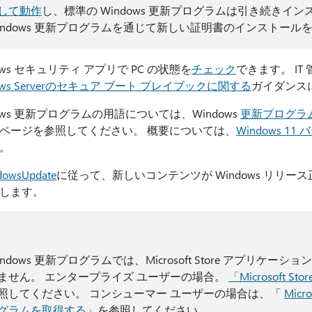
して動作
し、標準の Windows 更新プログラムは引き続きイ
indows 更新プログラムを通じて新しい証明書のインストール
ows セキュリティ アプリで PC の状態を
チェック
できます。 IT
ows Serverのセキュア ブート プレイブックに関する
ガイダンス
dows 更新プログラムの用語については、Windows
更新プログラ
ページを参照してください。
概要については、
Windows 11
。
owsUpdate
に従って、新しいコンテンツが Windows リリ
します。
indows 更新プログラムでは、Microsoft Store アプリ
ません。 エンタープライズ ユーザーの場合。
「Microsoft Stor
照してください。 コンシューマー ユーザーの場合は、「
Mic
グラムを取得する
」を参照してください。