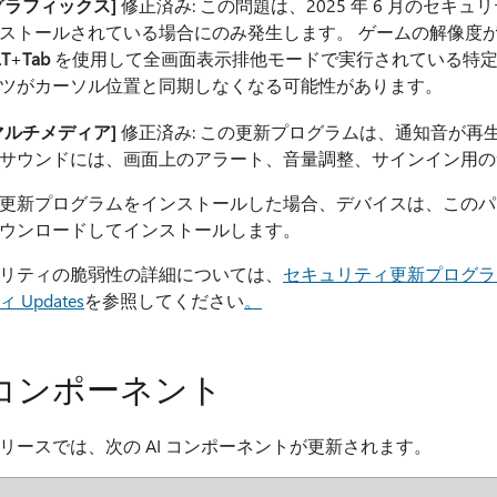
グラフィックス]
修正済み: この問題は、2025 年 6 月のセキ
ストールされている場合にのみ発生します。 ゲームの解像度
LT
+
Tab
を使用して全画面表示排他モードで実行されている特定
ツがカーソル位置と同期しなくなる可能性があります。
マルチメディア]
修正済み: この更新プログラムは、通知音が再
サウンドには、画面上のアラート、音量調整、サインイン用の
更新プログラムをインストールした場合、デバイスは、このパ
ウンロードしてインストールします。
リティの脆弱性の詳細については、
セキュリティ更新プログラ
 Updates
を参照してください
。
I コンポーネント
リースでは、次の AI コンポーネントが更新されます。