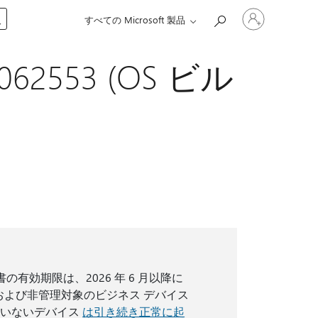
ア
入
すべての Microsoft 製品
カ
ウ
ン
5062553 (OS ビル
ト
に
サ
イ
ン
イ
ン
す
る
の有効期限は、2026 年 6 月以降に
マーおよび非管理対象のビジネス デバイス
ていないデバイス
は引き続き正常に起