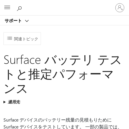
ア
Microsoft
カ
ウ
サポート
ン
ト
に
関連トピック
サ
イ
ン
Surface バッテリ テス
イ
ン
トと推定パフォーマ
す
る
ンス
適用先
Surface デバイスのバッテリー残量の見積もりために
Surface デバイスをテストしています。 一部の製品では、