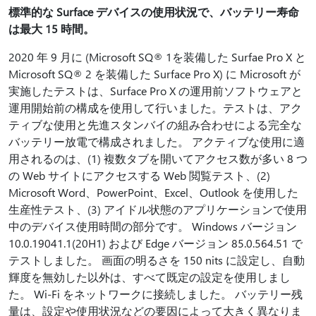
標準的な Surface デバイスの使用状況で、バッテリー寿命
は最大 15 時間。
2020 年 9 月に (Microsoft SQ® 1を装備した Surfae Pro X と
Microsoft SQ® 2 を装備した Surface Pro X) に Microsoft が
実施したテストは、Surface Pro X の運用前ソフトウェアと
運用開始前の構成を使用して行いました。テストは、アク
ティブな使用と先進スタンバイの組み合わせによる完全な
バッテリー放電で構成されました。 アクティブな使用に適
用されるのは、(1) 複数タブを開いてアクセス数が多い 8 つ
の Web サイトにアクセスする Web 閲覧テスト、(2)
Microsoft Word、PowerPoint、Excel、Outlook を使用した
生産性テスト、(3) アイドル状態のアプリケーションで使用
中のデバイス使用時間の部分です。 Windows バージョン
10.0.19041.1(20H1) および Edge バージョン 85.0.564.51 で
テストしました。 画面の明るさを 150 nits に設定し、自動
輝度を無効した以外は、すべて既定の設定を使用しまし
た。 Wi-Fi をネットワークに接続しました。 バッテリー残
量は、設定や使用状況などの要因によって大きく異なりま