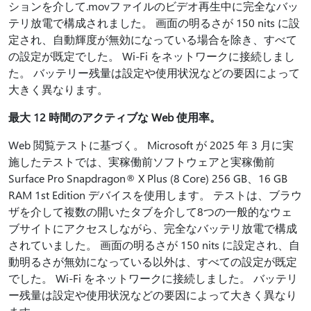
ションを介して.movファイルのビデオ再生中に完全なバッ
テリ放電で構成されました。 画面の明るさが 150 nits に設
定され、自動輝度が無効になっている場合を除き、すべて
の設定が既定でした。 Wi-Fi をネットワークに接続しまし
た。 バッテリー残量は設定や使用状況などの要因によって
大きく異なります。
最大 12 時間のアクティブな Web 使用率。
Web 閲覧テストに基づく。 Microsoft が 2025 年 3 月に実
施したテストでは、実稼働前ソフトウェアと実稼働前
Surface Pro Snapdragon® X Plus (8 Core) 256 GB、16 GB
RAM 1st Edition デバイスを使用します。 テストは、ブラウ
ザを介して複数の開いたタブを介して8つの一般的なウェ
ブサイトにアクセスしながら、完全なバッテリ放電で構成
されていました。 画面の明るさが 150 nits に設定され、自
動明るさが無効になっている以外は、すべての設定が既定
でした。 Wi-Fi をネットワークに接続しました。 バッテリ
ー残量は設定や使用状況などの要因によって大きく異なり