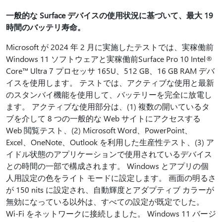
一般的な Surface デバイスの使用状況に基づいて、最大 19
時間のバッテリ寿命。
Microsoft が 2024 年 2 月に実施したテストでは、実稼働前
Windows 11 ソフトウェアと実稼働前Surface Pro 10 Intel®
Core™ Ultra 7 プロセッサ 165U、512 GB、16 GB RAM デバ
イスを使用します。 テストでは、アクティブな使用と最新
のスタンバイ機能を使用して、バッテリーを完全に放電し
ます。 アクティブな使用部分は、(1) 複数の開いているタ
ブを介して 8 つの一般的な Web サイトにアクセスする
Web 閲覧テスト、(2) Microsoft Word、PowerPoint、
Excel、OneNote、Outlook を利用した生産性テスト、(3) ア
イドル状態のアプリケーションで使用されているデバイス
との時間の一部で構成されます。 Windows とアプリの個
人用設定の色をライト モードに設定します。 画面の明るさ
が 150 nits に設定され、自動輝度とアダプティブ カラーが
無効になっている以外は、すべての設定が既定でした。
Wi-Fi をネットワークに接続しました。 Windows 11 バージ