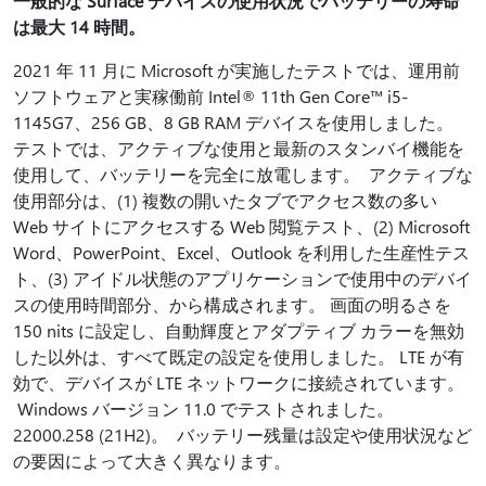
一般的な Surface デバイスの使用状況でバッテリーの寿命
は最大 14 時間。
2021 年 11 月に Microsoft が実施したテストでは、運用前
ソフトウェアと実稼働前 Intel® 11th Gen Core™ i5-
1145G7、256 GB、8 GB RAM デバイスを使用しました。
テストでは、アクティブな使用と最新のスタンバイ機能を
使用して、バッテリーを完全に放電します。 アクティブな
使用部分は、(1) 複数の開いたタブでアクセス数の多い
Web サイトにアクセスする Web 閲覧テスト、(2) Microsoft
Word、PowerPoint、Excel、Outlook を利用した生産性テス
ト、(3) アイドル状態のアプリケーションで使用中のデバイ
スの使用時間部分、から構成されます。 画面の明るさを
150 nits に設定し、自動輝度とアダプティブ カラーを無効
した以外は、すべて既定の設定を使用しました。 LTE が有
効で、デバイスが LTE ネットワークに接続されています。
Windows バージョン 11.0 でテストされました。
22000.258 (21H2)。 バッテリー残量は設定や使用状況など
の要因によって大きく異なります。