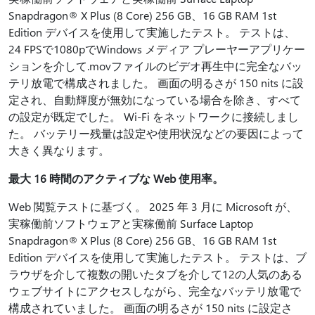
Snapdragon® X Plus (8 Core) 256 GB、16 GB RAM 1st
Edition デバイスを使用して実施したテスト。 テストは、
24 FPSで1080pでWindows メディア プレーヤーアプリケー
ションを介して.movファイルのビデオ再生中に完全なバッ
テリ放電で構成されました。 画面の明るさが 150 nits に設
定され、自動輝度が無効になっている場合を除き、すべて
の設定が既定でした。 Wi-Fi をネットワークに接続しまし
た。 バッテリー残量は設定や使用状況などの要因によって
大きく異なります。
最大 16 時間のアクティブな Web 使用率。
Web 閲覧テストに基づく。 2025 年 3 月に Microsoft が、
実稼働前ソフトウェアと実稼働前 Surface Laptop
Snapdragon® X Plus (8 Core) 256 GB、16 GB RAM 1st
Edition デバイスを使用して実施したテスト。 テストは、ブ
ラウザを介して複数の開いたタブを介して12の人気のある
ウェブサイトにアクセスしながら、完全なバッテリ放電で
構成されていました。 画面の明るさが 150 nits に設定さ