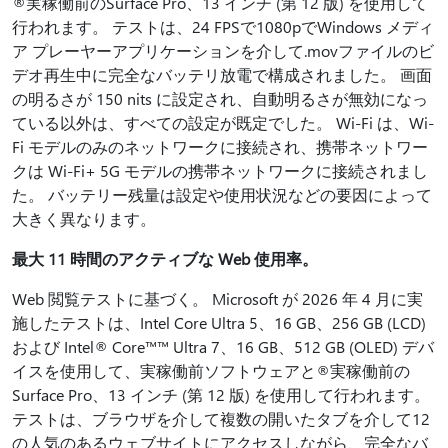
®実稼働前のSurface Pro、13 インチ (第 12 版) を使用して
行われます。 テストは、24 FPSで1080pでWindows メディ
ア プレーヤーアプリケーションを介して.movファイルのビ
デオ再生中に完全なバッテリ放電で構成されました。 画面
の明るさが 150 nits に設定され、自動明るさが無効になっ
ている以外は、すべての設定が既定でした。 Wi-Fi は、Wi-
Fi モデルのみのネットワークに接続され、携帯ネットワー
クは Wi-Fi+ 5G モデルの携帯ネットワークに接続されまし
た。 バッテリー残量は設定や使用状況などの要因によって
大きく異なります。
最大 11 時間のアクティブな Web 使用率。
Web 閲覧テストに基づく。 Microsoft が 2026 年 4 月に実
施したテストは、Intel Core Ultra 5、16 GB、256 GB (LCD)
および Intel® Core™™ Ultra 7、16 GB、512 GB (OLED) デバ
イスを使用して、実稼働前ソフトウェアと®実稼働前の
Surface Pro、13 インチ (第 12 版) を使用して行われます。
テストは、ブラウザを介して複数の開いたタブを介して12
の人気のあるウェブサイトにアクセスしながら、完全なバ