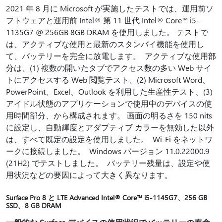
2021 年 8 月に Microsoft が実施したテストでは、運用前ソ
フトウェアと運用前 Intel® 第 11 世代 Intel® Core™ i5-
1135G7 @ 256GB 8GB DRAM を使用しました。 テストで
は、アクティブな使用と最新のスタンバイ機能を使用し
て、バッテリーを完全に放電します。 アクティブな使用部
分は、(1) 複数の開いたタブでアクセス数の多い Web サイ
トにアクセスする Web 閲覧テスト、(2) Microsoft Word、
PowerPoint、Excel、Outlook を利用した生産性テスト、(3)
アイドル状態のアプリケーションで使用中のデバイスの使
用時間部分、から構成されます。 画面の明るさを 150 nits
に設定し、自動輝度とアダプティブ カラーを無効した以外
は、すべて既定の設定を使用しました。 Wi-Fi をネットワ
ークに接続しました。 Windows バージョン 11.0.22000.9
(21H2) でテストしました。 バッテリー残量は、設定や使
用状況などの要因によって大きく異なります。
Surface Pro 8 と LTE Advanced Intel® Core™ i5-1145G7、256 GB
SSD、8 GB DRAM