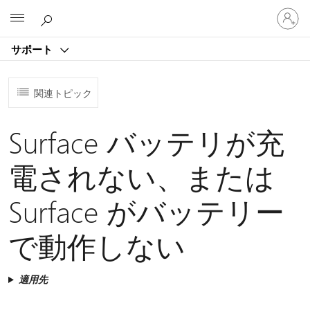
ア
Microsoft
カ
ウ
サポート
ン
ト
に
関連トピック
サ
イ
ン
Surface バッテリが充
イ
ン
電されない、または
す
る
Surface がバッテリー
で動作しない
適用先