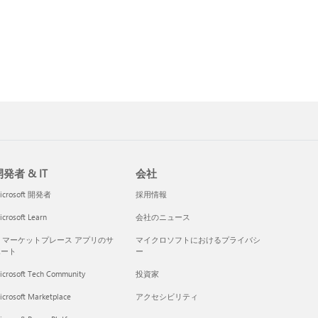
発者 & IT
会社
icrosoft 開発者
採用情報
crosoft Learn
会社のニュース
I マーケットプレース アプリのサ
マイクロソフトにおけるプライバシ
ポート
ー
icrosoft Tech Community
投資家
icrosoft Marketplace
アクセシビリティ