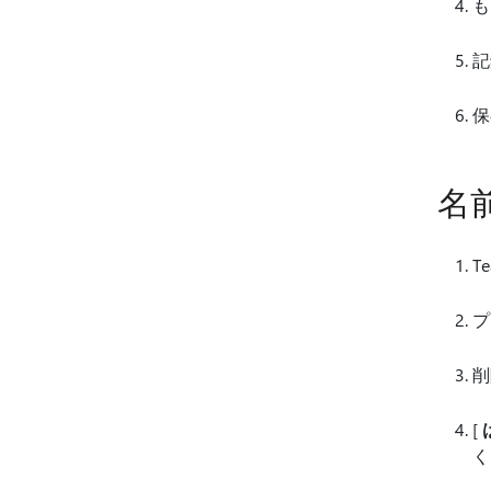
も
記
保
名
T
プ
削
[
く