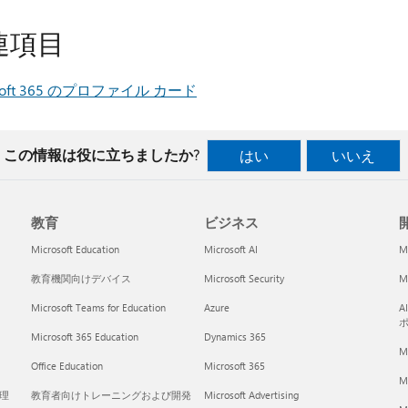
連項目
osoft 365 のプロファイル カード
この情報は役に立ちましたか?
はい
いいえ
教育
ビジネス
開
Microsoft Education
Microsoft AI
M
教育機関向けデバイス
Microsoft Security
Mi
Microsoft Teams for Education
Azure
A
Microsoft 365 Education
Dynamics 365
M
Office Education
Microsoft 365
M
く理
教育者向けトレーニングおよび開発
Microsoft Advertising