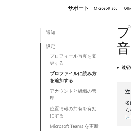
Microsoft
サポート
Microsoft 365
Offi
プ
通知
音
設定
プロフィール写真を変
更する
適用
プロファイルに読み方
を追加する
アカウントと組織の管
注
理
名
位置情報の共有を有効
ら
にする
レ
Microsoft Teams を更新