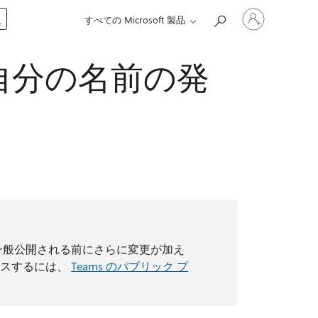
ア
入
すべての Microsoft 製品
カ
ウ
ン
自分の名前の発
ト
に
サ
イ
ン
イ
ン
す
る
一般公開される前にさらに変更が加え
セスするには、
Teams のパブリック プ