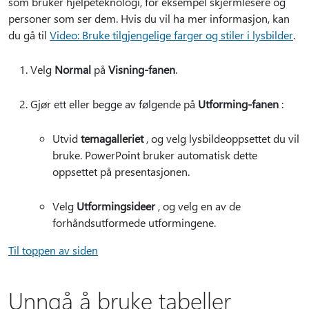
som bruker hjelpeteknologi, for eksempel skjermlesere og
personer som ser dem. Hvis du vil ha mer informasjon, kan
du gå til
Video: Bruke tilgjengelige farger og stiler i lysbilder
.
Velg
Normal
på
Visning-fanen
.
Gjør ett eller begge av følgende på
Utforming-fanen
:
Utvid
temagalleriet
, og velg lysbildeoppsettet du vil
bruke. PowerPoint bruker automatisk dette
oppsettet på presentasjonen.
Velg
Utformingsideer
, og velg en av de
forhåndsutformede utformingene.
Til toppen av siden
Unngå å bruke tabeller