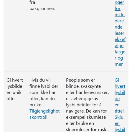
fra
nger
bakgrunnen.
for
inklu
dere
nde
leser
ekkef
ølge,
farge
r og
mer
Gi hvert
Hvis du vil
People som er
Gi
lysbilde
finne lysbilder
blinde, svaksynte
hvert
en unik
som ikke har
eller har lesevansker,
lysbil
tittel
titler, kan du
er avhengige av
de
bruke
lysbildetitler for å
en
Tilgjengelighet
navigere. De kan for
tittel
skontroll
.
eksempel skumlese
Skjul
eller bruke en
en
skjermleser for raskt
lysbil