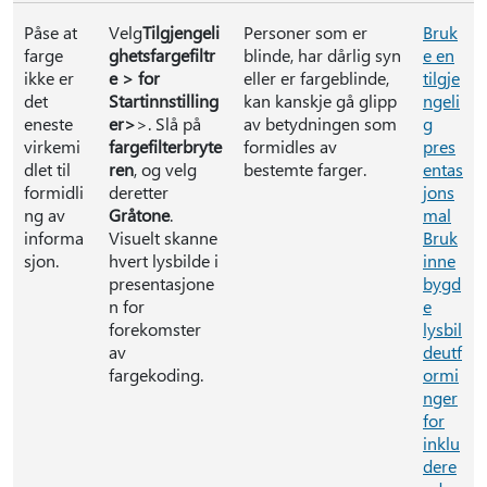
Påse at
Velg
Tilgjengeli
Personer som er
Bruk
farge
ghetsfargefiltr
blinde, har dårlig syn
e en
ikke er
e > for
eller er fargeblinde,
tilgje
det
Startinnstilling
kan kanskje gå glipp
ngeli
eneste
er>
>. Slå på
av betydningen som
g
virkemi
fargefilterbryte
formidles av
pres
dlet til
ren
, og velg
bestemte farger.
entas
formidli
deretter
jons
ng av
Gråtone
.
mal
informa
Visuelt skanne
Bruk
sjon.
hvert lysbilde i
inne
presentasjone
bygd
n for
e
forekomster
lysbil
av
deutf
fargekoding.
ormi
nger
for
inklu
dere