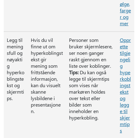
ølge,
farge
r og
mer
Legg til
Hvis du vil
Personer som
Oppr
mening
finne ut om
bruker skjermlesere,
ette
sfull og
hyperkoblingst
ser noen ganger
tilgje
nøyakti
ekst gir
raskt gjennom en
ngeli
g
mening som
liste over koblinger.
g
hyperko
frittstående
Tips:
Du kan også
hype
blingste
informasjon,
legge til skjermtips
rkobl
kst og
kan du visuelt
som vises når
ingst
skjermti
skanne
markøren holdes
ekst
ps.
lysbildene i
over tekst eller
og
presentasjone
bilder som
legg
n.
inneholder en
e til
hyperkobling.
skjer
mtip
s