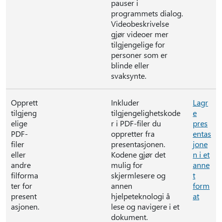
pauser i
programmets dialog.
Videobeskrivelse
gjør videoer mer
tilgjengelige for
personer som er
blinde eller
svaksynte.
Opprett
Inkluder
Lagr
tilgjeng
tilgjengelighetskode
e
elige
r i PDF-filer du
pres
PDF-
oppretter fra
entas
filer
presentasjonen.
jone
eller
Kodene gjør det
n i et
andre
mulig for
anne
filforma
skjermlesere og
t
ter for
annen
form
present
hjelpeteknologi å
at
asjonen.
lese og navigere i et
dokument.