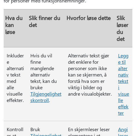
for personer med funksjonshemninger.
Hva du
Slik finner du
Hvorfor løse dette
Slik
kan
det
løser
løse
du
det
Inkluder
Hvis du vil
Alternativ tekst gjør
Legg
e
finne
det enklere for
e til
alternati
manglende
personer som ikke
alter
v tekst
alternativ
kan se skjermen, å
nativ
med
tekst, kan du
forstå hva som er
tekst
alle
bruke
viktig i bilder og
i
visuelle
Tilgjengelighet
andre visualobjekter.
visue
effekter.
skontroll
.
lle
effek
ter
Kontroll
Bruk
En skjermleser leser
Angi
er at
Tilgjengelighet
elementene i et
leser