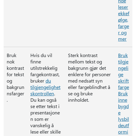
nde
leser
ekkef
ølge,
farge
r og
mer
Bruk
Hvis du vil
Sterk kontrast
Bruk
nok
finne
mellom tekst og
tilgje
kontrast
utilstrekkelig
bakgrunn gjør det
ngeli
for tekst
fargekontrast,
enklere for personer
ge
og
bruker
du
med nedsatt syn
skrift
bakgrun
tilgjengelighet
eller fargeblindhet å
farge
nsfarger
skontrollen
.
se og bruke
Bruk
.
Du kan også
innholdet.
inne
se etter tekst i
bygd
presentasjone
e
n som er
lysbil
vanskelig å
deutf
lese eller skille
ormi