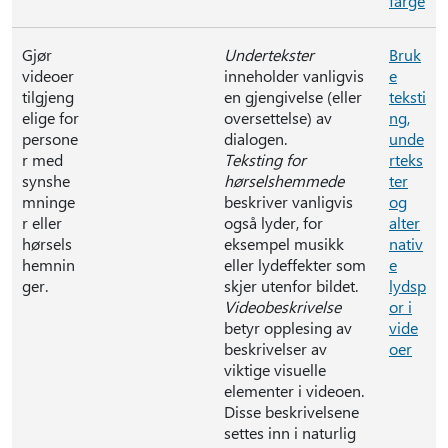
farge
Gjør
Undertekster
Bruk
videoer
inneholder vanligvis
e
tilgjeng
en gjengivelse (eller
teksti
elige for
oversettelse) av
ng,
persone
dialogen.
unde
r med
Teksting for
rteks
synshe
hørselshemmede
ter
mninge
beskriver vanligvis
og
r eller
også lyder, for
alter
hørsels
eksempel musikk
nativ
hemnin
eller lydeffekter som
e
ger.
skjer utenfor bildet.
lydsp
Videobeskrivelse
or i
betyr opplesing av
vide
beskrivelser av
oer
viktige visuelle
elementer i videoen.
Disse beskrivelsene
settes inn i naturlig