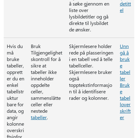
å søke gjennom en
detitt
liste over
el
lysbildetitler og gå
direkte til lysbildet
de ønsker.
Hvis du
Bruk
Skjermlesere holder
Unn
må
Tilgjengelighet
rede på plasseringen
gå å
bruke
skontroll for å
i en tabell ved å telle
bruk
tabeller,
sikre at
tabellceller.
e
opprett
tabeller ikke
Skjermlesere bruker
tabel
er du en
inneholder
også
ler
enkel
oppdelte
topptekstinformasjo
Bruk
tabellstr
celler,
n til å identifisere
e
uktur
sammenslåtte
rader og kolonner.
tabel
bare for
celler eller
lover
data, og
nestede
skrift
angir
tabeller
.
er
kolonne
overskri
ftsinfor