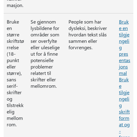
masjon.
Bruke
Se gjennom
People som har
Bruk
en
lysbildene for
dysleksi, beskriver
e en
større
områder som
hvordan tekst slås
tilgje
skriftstø
ser overfylte
sammen eller
ngeli
rrelse
eller uleselige
forvrenges.
g
(18-
ut for å finne
pres
punkt
potensielle
entas
eller
problemer
jons
større),
relatert til
mal
sans
skrifter eller
Bruk
serif-
mellomrom.
e
skrifter
tilgje
og
ngeli
tilstrekk
g
elig
skrift
mellom
form
rom.
at og
-