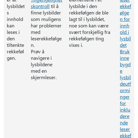
lysbildet
skontroll
til å
lysbilde i den
ekkef
s
finne lysbilder
rekkefølgen de ble
ølge
innhold
som muligens
lagt til i lysbildet,
n for
kan
har problemer
noe som kan være
innh
leses i
med
svært forskjellig fra
old i
den
leserekkefølge
rekkefølgen ting
lysbil
tiltenkte
n.
vises i.
det
rekkeføl
Prøv å
Bruk
gen.
navigere i
inne
lysbildene
bygd
med en
e
skjermleser.
lysbil
deutf
ormi
nger
for
inklu
dere
nde
leser
ekkef