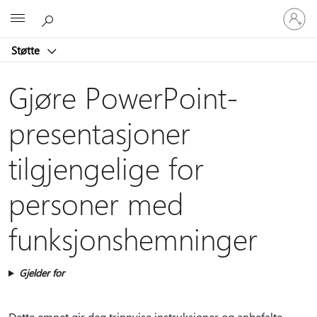
Logg
Microsoft
på
kontoen
Støtte
din
Gjøre PowerPoint-
presentasjoner
tilgjengelige for
personer med
funksjonshemninger
Gjelder for
Dette emnet gir deg trinnvise instruksjoner og anbefalte