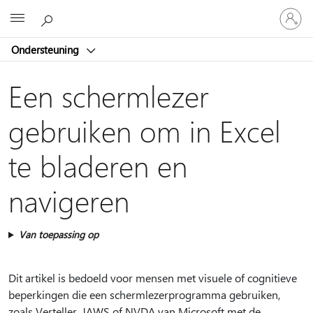
Meld
Microsoft
je
aan
Ondersteuning
bij
je
account
Een schermlezer
gebruiken om in Excel
te bladeren en
navigeren
Van toepassing op
Dit artikel is bedoeld voor mensen met visuele of cognitieve
beperkingen die een schermlezerprogramma gebruiken,
zoals Verteller, JAWS of NVDA van Microsoft met de