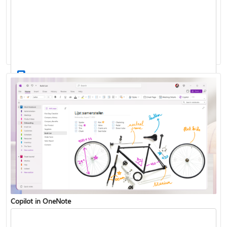
Navigeren in uw notities
Handgeschreven notities maken
Copilot in OneNote