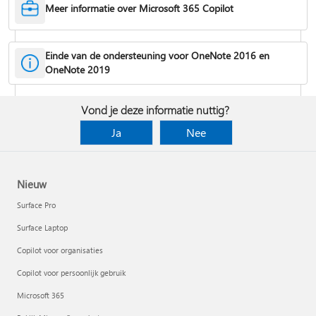
Meer informatie over Microsoft 365 Copilot
Wiskundige vergelijkingen converteren en oplossen
Einde van de ondersteuning voor OneNote 2016 en
OneNote 2019
Een takenlijst en taken maken
Vond je deze informatie nuttig?
Ja
Nee
Nieuw
Surface Pro
Surface Laptop
Copilot voor organisaties
Copilot voor persoonlijk gebruik
Notitieblokken synchroniseren
Microsoft 365