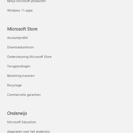
Bekijk Microsoft-producten
Windows 11-apps
Projectplannen maken in OneNote
Microsoft Store
Accountprofiel
Downloadcentrum
Ondersteuning Microsoft Store
Terugzendingen
Bestelling traceren
Recyclage
Commerciële garanties
Onderwijs
Microsoft Education
Tekst herschrijven met Copilot
Apparaten voor het onderwijs