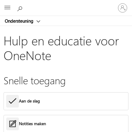
Meld
Microsoft
je
aan
Ondersteuning
bij
je
account
Hulp en educatie voor
OneNote
Snelle toegang
Aan de slag
Notities maken