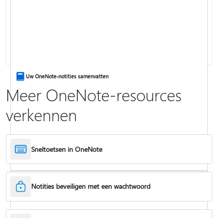
Basistaken in OneNote
Tekst uit afbeeldingen en bestandsafdrukken kopiëren
Uw OneNote-notities samenvatten
Meer OneNote-resources
verkennen
Sneltoetsen in OneNote
Notities beveiligen met een wachtwoord
Een nieuw notitieblok maken