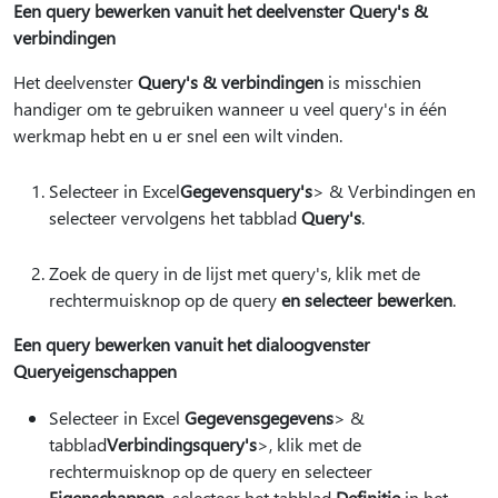
Een query bewerken vanuit het deelvenster Query's &
verbindingen
Het deelvenster
Query's & verbindingen
is misschien
handiger om te gebruiken wanneer u veel query's in één
werkmap hebt en u er snel een wilt vinden.
Selecteer in Excel
Gegevensquery's
> & Verbindingen en
selecteer vervolgens het tabblad
Query's
.
Zoek de query in de lijst met query's, klik met de
rechtermuisknop op de query
en selecteer bewerken
.
Een query bewerken vanuit het dialoogvenster
Queryeigenschappen
Selecteer in Excel
Gegevensgegevens
> &
tabblad
Verbindingsquery's
>, klik met de
rechtermuisknop op de query en selecteer
Eigenschappen
, selecteer het tabblad
Definitie
in het