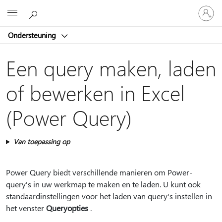
Meld
Microsoft
je
aan
Ondersteuning
bij
je
account
Een query maken, laden
of bewerken in Excel
(Power Query)
Van toepassing op
Power Query biedt verschillende manieren om Power-
query's in uw werkmap te maken en te laden. U kunt ook
standaardinstellingen voor het laden van query's instellen in
het venster
Queryopties
.