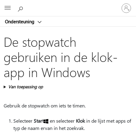
Meld
Microsoft
je
aan
Ondersteuning
bij
je
account
De stopwatch
gebruiken in de klok-
app in Windows
Van toepassing op
Gebruik de stopwatch om iets te timen.
Selecteer
Start
en selecteer
Klok
in de lijst met apps of
typ de naam ervan in het zoekvak.