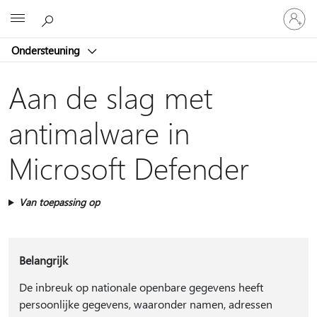
Meld
Microsoft
je
aan
Ondersteuning
bij
je
account
Aan de slag met
antimalware in
Microsoft Defender
Van toepassing op
Belangrijk
De inbreuk op nationale openbare gegevens heeft
persoonlijke gegevens, waaronder namen, adressen