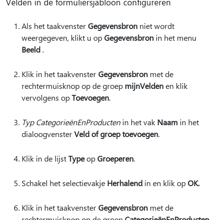
Velden in de formuliersjabloon configureren
Als het taakvenster
Gegevensbron
niet wordt
weergegeven, klikt u op
Gegevensbron
in het menu
Beeld
.
Klik in het taakvenster
Gegevensbron
met de
rechtermuisknop op de groep
mijnVelden
en klik
vervolgens op
Toevoegen
.
Typ CategorieënEnProducten
in het vak
Naam
in het
dialoogvenster
Veld of groep toevoegen
.
Klik in de lijst
Type
op
Groeperen
.
Schakel het selectievakje
Herhalend
in en klik op
OK.
Klik in het taakvenster
Gegevensbron
met de
rechtermuisknop op de groep
CategorieënEnProducten
.