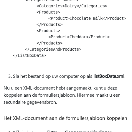
          <Categories>Dairy</Categories>

          <Products>

               <Product>Chocolate milk</Product>

          </Products>

          <Products>

               <Product>Cheddar</Product>

          </Products>

     </CategoriesAndProducts>

</ListBoxData>

Sla het bestand op uw computer op als
listBoxData.xml
.
Nu u een XML-document hebt aangemaakt, kunt u deze
koppelen aan de formuliersjabloon. Hiermee maakt u een
secundaire gegevensbron.
Het XML-document aan de formuliersjabloon koppelen