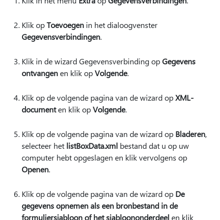
Klik in het menu
Extra
op
Gegevensverbindingen
.
Klik op
Toevoegen
in het dialoogvenster
Gegevensverbindingen
.
Klik in de wizard Gegevensverbinding op
Gegevens
ontvangen
en klik op
Volgende
.
Klik op de volgende pagina van de wizard op
XML-
document
en klik op
Volgende
.
Klik op de volgende pagina van de wizard op
Bladeren
,
selecteer het
listBoxData.xml
bestand dat u op uw
computer hebt opgeslagen en klik vervolgens op
Openen
.
Klik op de volgende pagina van de wizard op
De
gegevens opnemen als een bronbestand in de
formuliersjabloon of het sjabloononderdeel
en klik