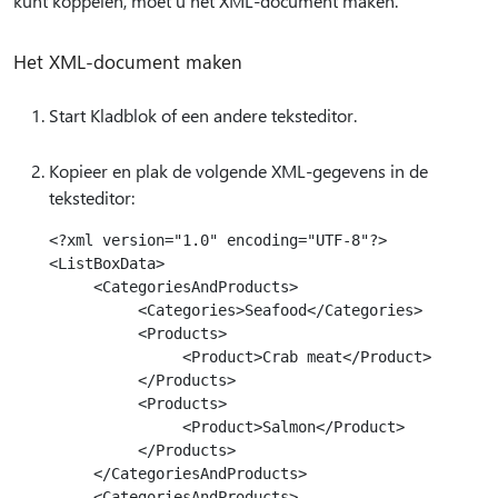
kunt koppelen, moet u het XML-document maken.
Het XML-document maken
Start Kladblok of een andere teksteditor.
Kopieer en plak de volgende XML-gegevens in de
teksteditor:
<?xml version="1.0" encoding="UTF-8"?>

<ListBoxData>

     <CategoriesAndProducts>

          <Categories>Seafood</Categories>

          <Products>

               <Product>Crab meat</Product>

          </Products>

          <Products>

               <Product>Salmon</Product>

          </Products>

     </CategoriesAndProducts>

     <CategoriesAndProducts>
