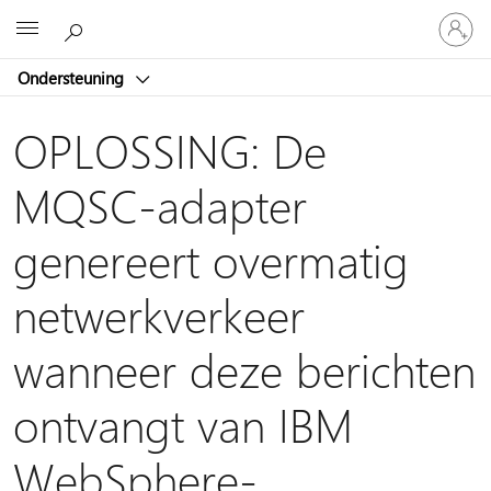
Meld
Microsoft
je
aan
Ondersteuning
bij
je
account
OPLOSSING: De
MQSC-adapter
genereert overmatig
netwerkverkeer
wanneer deze berichten
ontvangt van IBM
WebSphere-