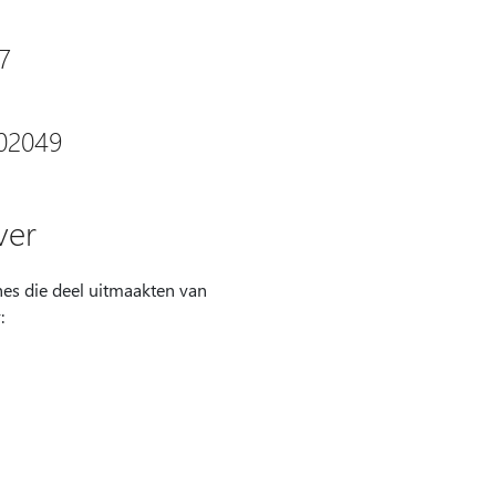
7
002049
ver
hes die deel uitmaakten van
: