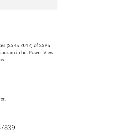
ices (SSRS 2012) of SSRS
diagram in het Power View-
as.
er.
67839