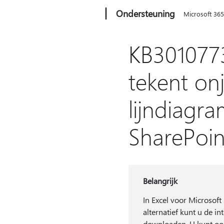
Microsoft
Ondersteuning
Microsoft 36
KB3010773
tekent on
lijndiagr
SharePoi
Belangrijk
In Excel voor Microsof
alternatief kunt u de in
downloaden. U kunt o