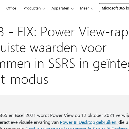
5
Office
Producten
Apparaten
Meer
Microsoft 365 
 - FIX: Power View-rap
juiste waarden voor
ammen in SSRS in geïnt
nt-modus
t 365 en Excel 2021 wordt Power View op 12 oktober 2021 verwijd
teractieve visuele ervaring van
Power BI Desktop gebruiken,
die u
ok eenvoudig
Excel-werkmappen importeren in Power BI Desktop
.