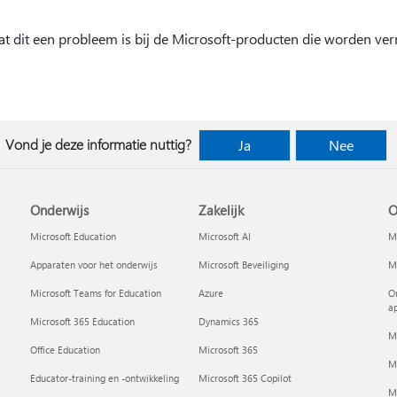
at dit een probleem is bij de Microsoft-producten die worden ver
Vond je deze informatie nuttig?
Ja
Nee
Onderwijs
Zakelijk
O
Microsoft Education
Microsoft AI
Mi
Apparaten voor het onderwijs
Microsoft Beveiliging
Mi
Microsoft Teams for Education
Azure
On
a
Microsoft 365 Education
Dynamics 365
M
Office Education
Microsoft 365
M
Educator-training en -ontwikkeling
Microsoft 365 Copilot
Mi