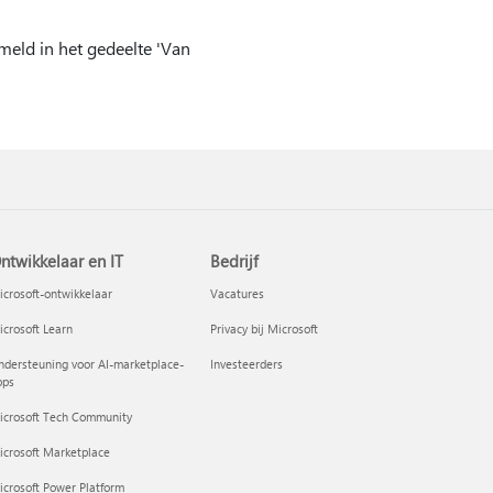
meld in het gedeelte 'Van
ntwikkelaar en IT
Bedrijf
crosoft-ontwikkelaar
Vacatures
crosoft Learn
Privacy bij Microsoft
dersteuning voor AI-marketplace-
Investeerders
pps
icrosoft Tech Community
icrosoft Marketplace
crosoft Power Platform