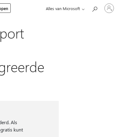
Meld
kopen
Alles van Microsoft
je
aan
bij
je
port
account
egreerde
erd. Als
 gratis kunt