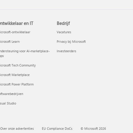
ntwikkelaar en IT
Bedrijf
crosoft-ontwikkelaar
Vacatures
crosoft Learn
Privacy bij Microsoft
dersteuning voor AI-marketplace-
Investeerders
pps
icrosoft Tech Community
icrosoft Marketplace
crosoft Power Platform
ftwarebedrijven
sual Studio
Over onze advertenties
EU Compliance DoCs
© Microsoft 2026