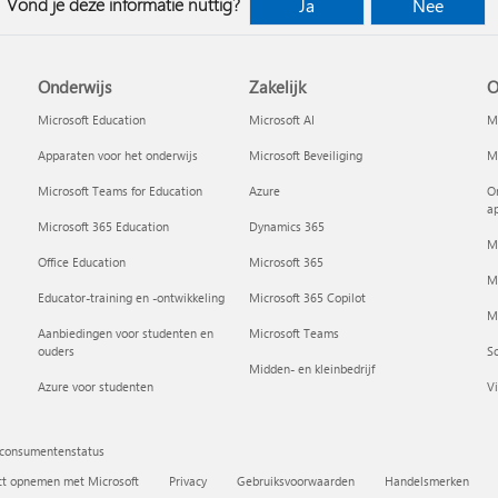
Vond je deze informatie nuttig?
Ja
Nee
Onderwijs
Zakelijk
O
Microsoft Education
Microsoft AI
Mi
Apparaten voor het onderwijs
Microsoft Beveiliging
Mi
Microsoft Teams for Education
Azure
On
a
Microsoft 365 Education
Dynamics 365
M
Office Education
Microsoft 365
M
Educator-training en -ontwikkeling
Microsoft 365 Copilot
Mi
Aanbiedingen voor studenten en
Microsoft Teams
ouders
So
Midden- en kleinbedrijf
Azure voor studenten
Vi
 consumentenstatus
ct opnemen met Microsoft
Privacy
Gebruiksvoorwaarden
Handelsmerken