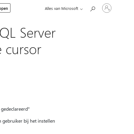
Meld
kopen
Alles van Microsoft
je
aan
bij
je
QL Server
account
 cursor
 gedeclareerd"
gebruiker bij het instellen