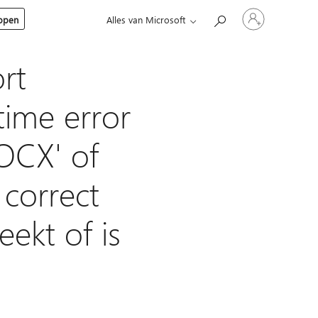
Meld
kopen
Alles van Microsoft
je
aan
bij
je
rt
account
time error
OCX' of
 correct
ekt of is