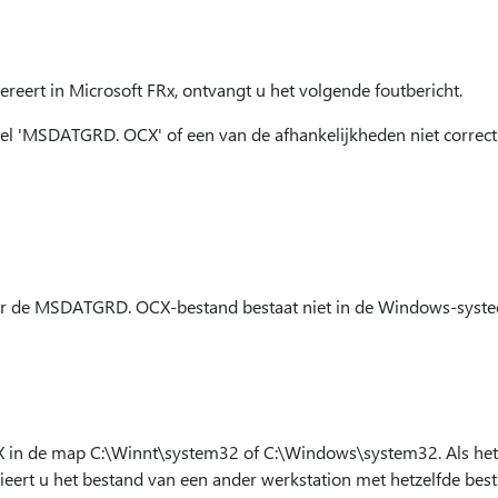
eert in Microsoft FRx, ontvangt u het volgende foutbericht.
el 'MSDATGRD. OCX' of een van de afhankelijkheden niet correct 
er de MSDATGRD. OCX-bestand bestaat niet in de Windows-sys
n de map C:\Winnt\system32 of C:\Windows\system32. Als het b
eert u het bestand van een ander werkstation met hetzelfde bes