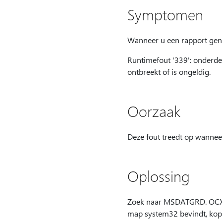
Symptomen
Wanneer u een rapport gener
Runtimefout '339': onderde
ontbreekt of is ongeldig.
Oorzaak
Deze fout treedt op wanne
Oplossing
Zoek naar MSDATGRD. OCX i
map system32 bevindt, kopi