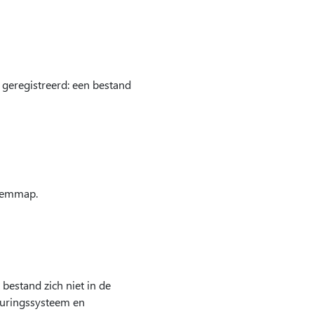
geregistreerd: een bestand
teemmap.
estand zich niet in de
turingssysteem en