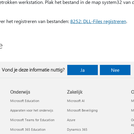
betrokken werkstation. Plak het bestand in de map system32 van 
ver het registreren van bestanden:
8252: DLL-Files registreren
.
e
Vond je deze informatie nuttig?
Ja
Nee
Onderwijs
Zakelijk
O
Microsoft Education
Microsoft AI
Mi
Apparaten voor het onderwijs
Microsoft Beveiliging
Mi
Microsoft Teams for Education
Azure
On
a
Microsoft 365 Education
Dynamics 365