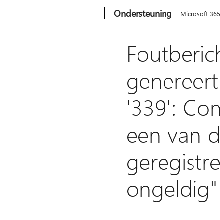
Microsoft
Ondersteuning
Microsoft 36
Foutberic
genereert 
'339': C
een van d
geregistr
ongeldig"