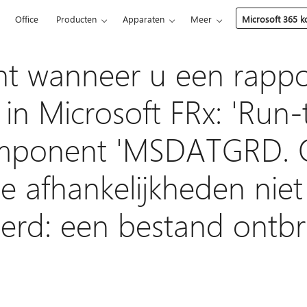
5
Office
Producten
Apparaten
Meer
Microsoft 365 
ht wanneer u een rappo
in Microsoft FRx: 'Run-
omponent 'MSDATGRD. 
e afhankelijkheden niet
eerd: een bestand ontbre