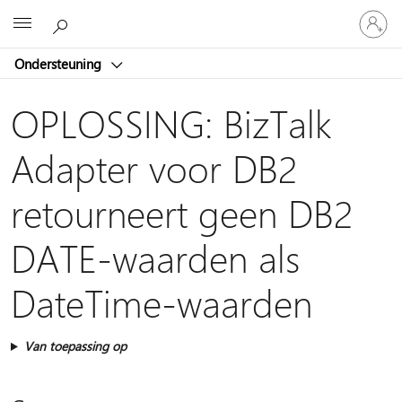
Meld
Microsoft
je
aan
Ondersteuning
bij
je
account
OPLOSSING: BizTalk
Adapter voor DB2
retourneert geen DB2
DATE-waarden als
DateTime-waarden
Van toepassing op