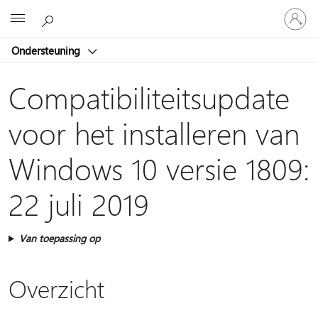
Meld
Microsoft
je
aan
Ondersteuning
bij
je
account
Compatibiliteitsupdate
voor het installeren van
Windows 10 versie 1809:
22 juli 2019
Van toepassing op
Overzicht