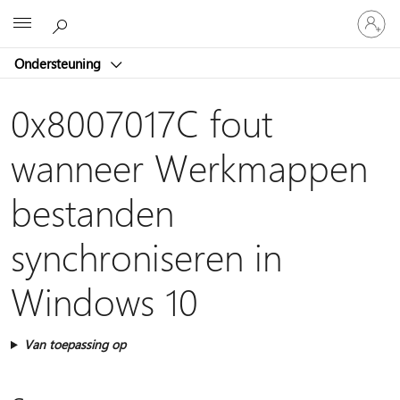
Meld
Microsoft
je
aan
Ondersteuning
bij
je
account
0x8007017C fout
wanneer Werkmappen
bestanden
synchroniseren in
Windows 10
Van toepassing op