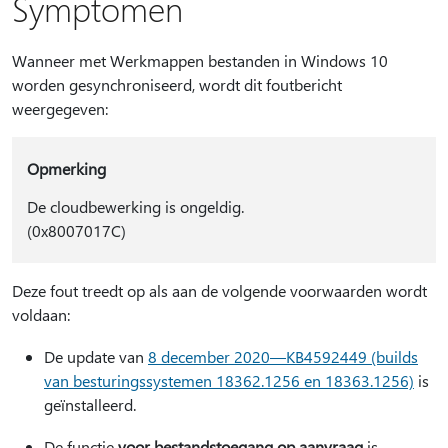
Symptomen
Wanneer met Werkmappen bestanden in Windows 10
worden gesynchroniseerd, wordt dit foutbericht
weergegeven:
Opmerking
De cloudbewerking is ongeldig.
(0x8007017C)
Deze fout treedt op als aan de volgende voorwaarden wordt
voldaan:
De update van
8 december 2020—KB4592449 (builds
van besturingssystemen 18362.1256 en 18363.1256)
is
geïnstalleerd.
De functie
voor bestandstoegang op aanvraag
is