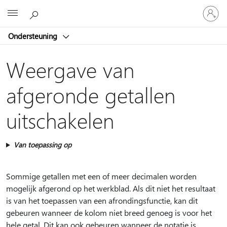
Meld
Microsoft
je
aan
Ondersteuning
bij
je
account
Weergave van
afgeronde getallen
uitschakelen
Van toepassing op
Sommige getallen met een of meer decimalen worden
mogelijk afgerond op het werkblad. Als dit niet het resultaat
is van het toepassen van een afrondingsfunctie, kan dit
gebeuren wanneer de kolom niet breed genoeg is voor het
hele getal. Dit kan ook gebeuren wanneer de notatie is