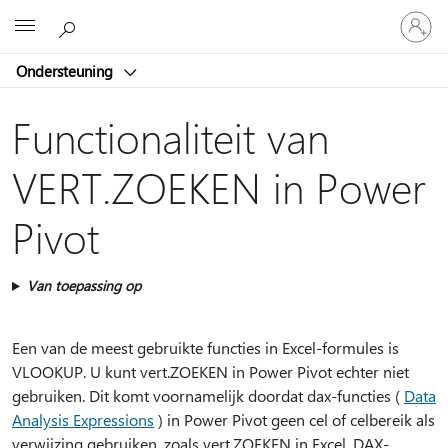
Meld
Microsoft
je
aan
Ondersteuning
bij
je
account
Functionaliteit van
VERT.ZOEKEN in Power
Pivot
Van toepassing op
Een van de meest gebruikte functies in Excel-formules is
VLOOKUP. U kunt vert.ZOEKEN in Power Pivot echter niet
gebruiken. Dit komt voornamelijk doordat dax-functies (
Data
Analysis Expressions
) in Power Pivot geen cel of celbereik als
verwijzing gebruiken, zoals vert.ZOEKEN in Excel. DAX-