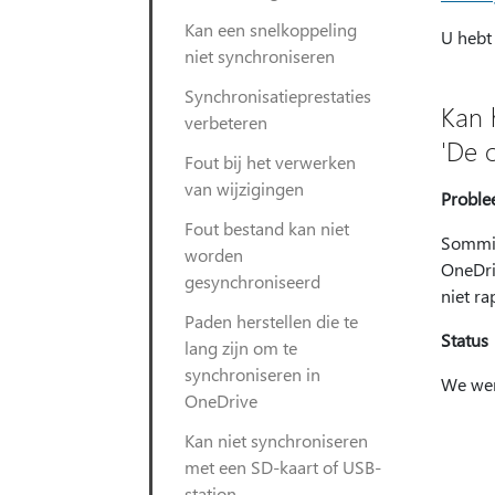
Kan een snelkoppeling
U hebt
niet synchroniseren
Synchronisatieprestaties
Kan 
verbeteren
'De 
Fout bij het verwerken
van wijzigingen
Probl
Fout bestand kan niet
Sommig
worden
OneDri
gesynchroniseerd
niet ra
Paden herstellen die te
Status
lang zijn om te
synchroniseren in
We wer
OneDrive
Kan niet synchroniseren
met een SD-kaart of USB-
station