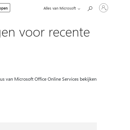
Meld
kopen
Alles van Microsoft
je
aan
bij
je
ngen voor recente
account
us van Microsoft Office Online Services bekijken