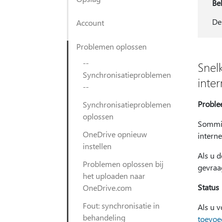
Be
De
Account
Problemen oplossen
--
Snel
Synchronisatieproblemen
inte
--
Probl
Synchronisatieproblemen
oplossen
Sommig
OneDrive opnieuw
intern
instellen
Als u 
Problemen oplossen bij
gevraa
het uploaden naar
Status
OneDrive.com
Fout: synchronisatie in
Als u 
behandeling
toevoe