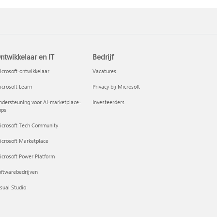
ntwikkelaar en IT
Bedrijf
crosoft-ontwikkelaar
Vacatures
crosoft Learn
Privacy bij Microsoft
dersteuning voor AI-marketplace-
Investeerders
pps
icrosoft Tech Community
icrosoft Marketplace
crosoft Power Platform
ftwarebedrijven
sual Studio