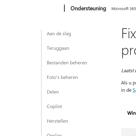
Microsoft
Ondersteuning
Microsoft 36
Fi
Aan de slag
pr
Teruggaan
Bestanden beheren
Laatst 
Foto's beheren
Als u 
in de
S
Delen
Copilot
Win
Herstellen
Opslag