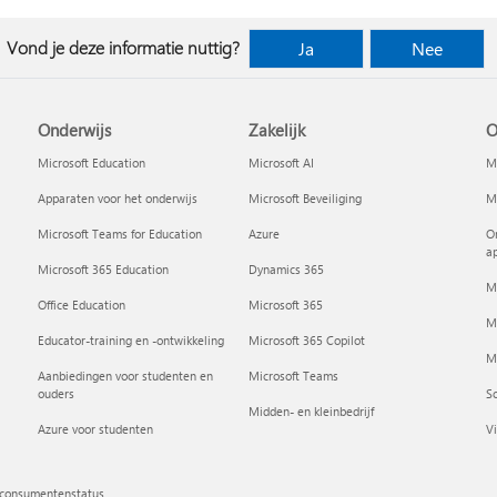
Vond je deze informatie nuttig?
Ja
Nee
Onderwijs
Zakelijk
O
Microsoft Education
Microsoft AI
Mi
Apparaten voor het onderwijs
Microsoft Beveiliging
Mi
Microsoft Teams for Education
Azure
On
a
Microsoft 365 Education
Dynamics 365
M
Office Education
Microsoft 365
M
Educator-training en -ontwikkeling
Microsoft 365 Copilot
Mi
Aanbiedingen voor studenten en
Microsoft Teams
ouders
So
Midden- en kleinbedrijf
Azure voor studenten
Vi
 consumentenstatus