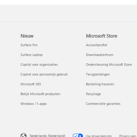
Nieuw
Microsoft Store
Surface Pro
Accountprofiel
Surface Laptop
Downloadcentrum
Copilot voor organisaties
Ondersteuning Microsoft Store
Copilot voor persoonlijk gebruik
Terugzendingen
Microsoft 365
Bestelling traceren
Bekijk Microsoft-producten
Recyclage
Windows 11-apps
Commerciële garanties
Nederlands (Nederland)
Uw privacykeuzes
Privacy van