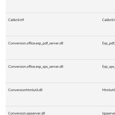
Calibrili.ttf
Calibrili.
Conversion.office.exp_pdf_server.dll
Exp_pdf_
Conversion.office.exp_xps_server.dll
Exp_xps_
Conversionhtmlutil.dll
Htmlutil.
Conversion.igxserver.dll
Igxserve