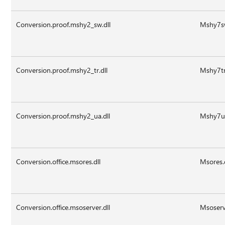
Conversion.proof.mshy2_sw.dll
Mshy7sw
Conversion.proof.mshy2_tr.dll
Mshy7tr
Conversion.proof.mshy2_ua.dll
Mshy7uk
Conversion.office.msores.dll
Msores.
Conversion.office.msoserver.dll
Msoserv