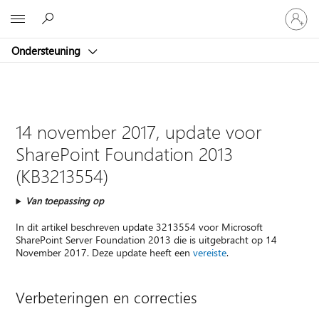
Meld
Microsoft
je
aan
Ondersteuning
bij
je
account
14 november 2017, update voor
SharePoint Foundation 2013
(KB3213554)
Van toepassing op
In dit artikel beschreven update 3213554 voor Microsoft
SharePoint Server Foundation 2013 die is uitgebracht op 14
November 2017. Deze update heeft een
vereiste
.
Verbeteringen en correcties