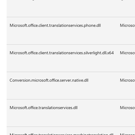
Microsoft.office.client.translationservices.phone.dll
Microsof
Microsoft.office.client.translationservices.silverlight.dll.x64
Microsoft
Conversion.microsoft.office.server.native.dll
Microsof
Microsoft.office.translationservices.dll
Microsof
Microsoft.office.translationservices.machinetranslation.dll
Microsof