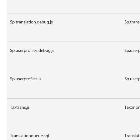
Sp.translation.debug.js
Sp.trans
Sp.userprofiles.debug.js
Sp.userp
Sp.userprofiles.js
Sp.userp
Taxtrans.js
Taxonom
Translationqueue.sql
Transla