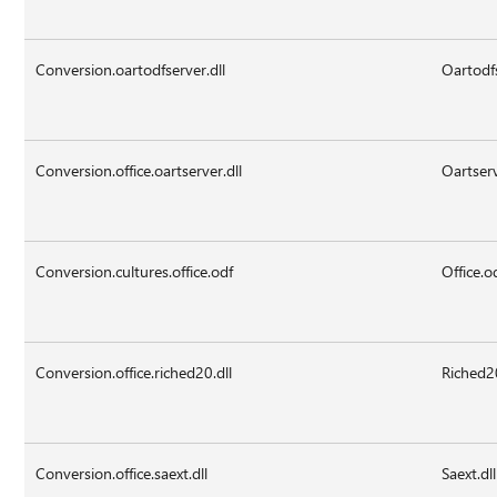
Conversion.oartodfserver.dll
Oartodfs
Conversion.office.oartserver.dll
Oartserv
Conversion.cultures.office.odf
Office.o
Conversion.office.riched20.dll
Riched20
Conversion.office.saext.dll
Saext.dll