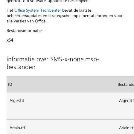
gebruikt om software-updates te beschrijven.
Het
Office System TechCenter
bevat de laatste
beheerdersupdates en strategische implementatiebronnen voor
alle versies van Office.
Bestandsinformatie
x64
informatie over SMS-x-none.msp-
bestanden
ID
Bestand
Alger.ttf
Alger.ttf
Arialn.ttf
Arialn.tt