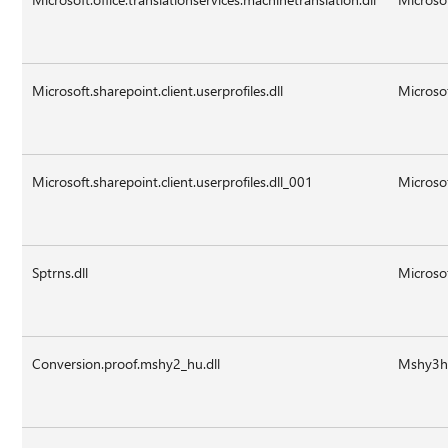
Microsoft.sharepoint.client.userprofiles.dll
Microsof
Microsoft.sharepoint.client.userprofiles.dll_001
Microsof
Sptrns.dll
Microsof
Conversion.proof.mshy2_hu.dll
Mshy3hu