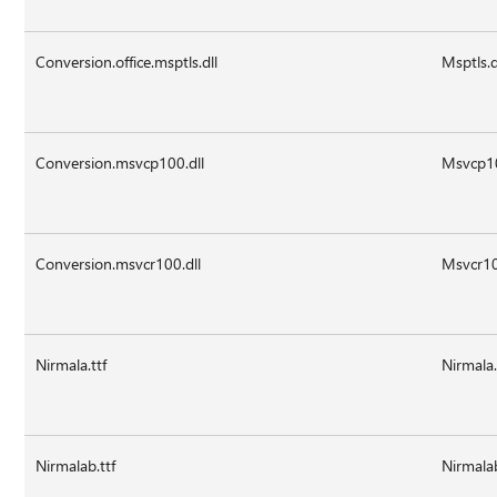
Conversion.office.msptls.dll
Msptls.d
Conversion.msvcp100.dll
Msvcp10
Conversion.msvcr100.dll
Msvcr10
Nirmala.ttf
Nirmala.
Nirmalab.ttf
Nirmalab