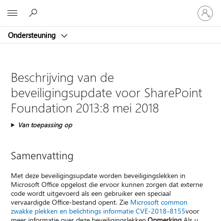
Meld
Microsoft
je
aan
Ondersteuning
bij
je
account
Beschrijving van de
beveiligingsupdate voor SharePoint
Foundation 2013:8 mei 2018
Van toepassing op
Samenvatting
Met deze beveiligingsupdate worden beveiligingslekken in
Microsoft Office opgelost die ervoor kunnen zorgen dat externe
code wordt uitgevoerd als een gebruiker een speciaal
vervaardigde Office-bestand opent. Zie
Microsoft common
zwakke plekken en belichtings informatie CVE-2018-8155
voor
meer informatie over deze beveiligingslekken.
Opmerking
Als u