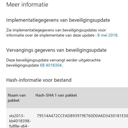
Meer informatie
Implementatiegegevens van beveiligingsupdate
Zie implementatiegegevens van beveiligingsupdates voor
informatie over de implementatie van deze update
: 8 mei 2018
.
Vervangings gegevens van beveiligingsupdate
Deze beveiligingsupdate vervangt eerder uitgebrachte
beveiligingsupdate
KB 4018304
.
Hash-informatie voor bestand
Naam van
Hash-SHA 1 van pakket
pakket
sts2013-
79514A472CCFAD893979E760D0A6D3430181E3
kb4018398-
fullfile-x64-