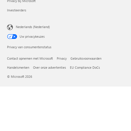
Privacy bij Microsoft
Investeerders
Nederlands (Nederland)
Uw privacykeuzes
Privacy van consumentenstatus
Contact opnemen met Microsoft
Privacy
Gebruiksvoorwaarden
Handelsmerken
Over onze advertenties
EU Compliance DoCs
© Microsoft 2026