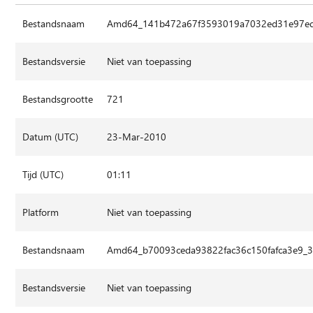
Bestandsnaam
Amd64_141b472a67f3593019a7032ed31e97ed_
Bestandsversie
Niet van toepassing
Bestandsgrootte
721
Datum (UTC)
23-Mar-2010
Tijd (UTC)
01:11
Platform
Niet van toepassing
Bestandsnaam
Amd64_b70093ceda93822fac36c150fafca3e9_3
Bestandsversie
Niet van toepassing