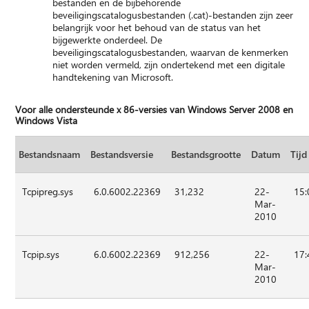
bestanden en de bijbehorende
beveiligingscatalogusbestanden (.cat)-bestanden zijn zeer
belangrijk voor het behoud van de status van het
bijgewerkte onderdeel. De
beveiligingscatalogusbestanden, waarvan de kenmerken
niet worden vermeld, zijn ondertekend met een digitale
handtekening van Microsoft.
Voor alle ondersteunde x 86-versies van Windows Server 2008 en
Windows Vista
Bestandsnaam
Bestandsversie
Bestandsgrootte
Datum
Tijd
Tcpipreg.sys
6.0.6002.22369
31,232
22-
15:
Mar-
2010
Tcpip.sys
6.0.6002.22369
912,256
22-
17:
Mar-
2010