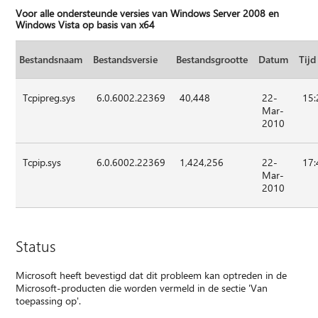
Voor alle ondersteunde versies van Windows Server 2008 en
Windows Vista op basis van x64
Bestandsnaam
Bestandsversie
Bestandsgrootte
Datum
Tijd
Tcpipreg.sys
6.0.6002.22369
40,448
22-
15:
Mar-
2010
Tcpip.sys
6.0.6002.22369
1,424,256
22-
17:
Mar-
2010
Status
Microsoft heeft bevestigd dat dit probleem kan optreden in de
Microsoft-producten die worden vermeld in de sectie 'Van
toepassing op'.