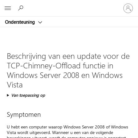
Meld
Microsoft
je
aan
Ondersteuning
bij
je
account
Beschrijving van een update voor de
TCP-Chimney-Offload functie in
Windows Server 2008 en Windows
Vista
Van toepassing op
Symptomen
U hebt een computer waarop Windows Server 2008 of Windows
Vista wordt uitgevoerd. Wanneer u een van de volgende
bewerkingen uitvoert, wordt de computer opnieuw is opgestart