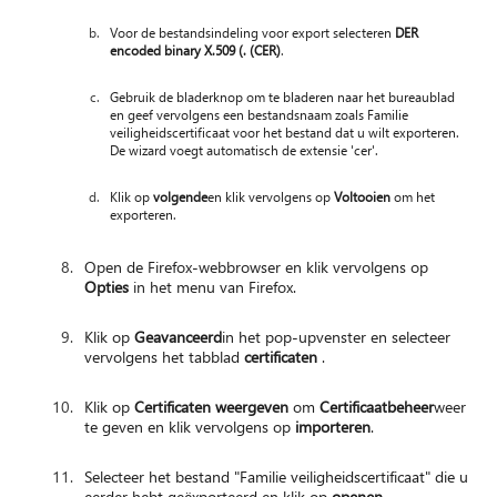
Voor de bestandsindeling voor export selecteren
DER
encoded binary X.509 (. (CER)
.
Gebruik de bladerknop om te bladeren naar het bureaublad
en geef vervolgens een bestandsnaam zoals Familie
veiligheidscertificaat voor het bestand dat u wilt exporteren.
De wizard voegt automatisch de extensie 'cer'.
Klik op
volgende
en klik vervolgens op
Voltooien
om het
exporteren.
Open de Firefox-webbrowser en klik vervolgens op
Opties
in het menu van Firefox.
Klik op
Geavanceerd
in het pop-upvenster en selecteer
vervolgens het tabblad
certificaten
.
Klik op
Certificaten weergeven
om
Certificaatbeheer
weer
te geven en klik vervolgens op
importeren
.
Selecteer het bestand "Familie veiligheidscertificaat" die u
eerder hebt geëxporteerd en klik op
openen
.