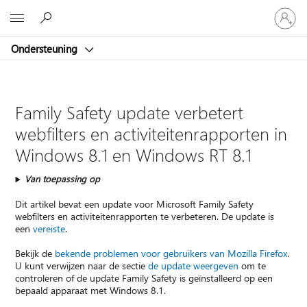
Meld
Microsoft
je
aan
Ondersteuning
bij
je
account
Family Safety update verbetert
webfilters en activiteitenrapporten in
Windows 8.1 en Windows RT 8.1
Van toepassing op
Dit artikel bevat een update voor Microsoft Family Safety
webfilters en activiteitenrapporten te verbeteren. De update is
een
vereiste
.
Bekijk de
bekende problemen voor gebruikers van Mozilla Firefox
.
U kunt verwijzen naar de sectie
de update weergeven
om te
controleren of de update Family Safety is geïnstalleerd op een
bepaald apparaat met Windows 8.1.