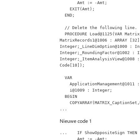
       Amt := -Amt;
    EXIT(Amt);
  END;
  // Delete the following line.
  PROCEDURE Load@1125(VAR MatrixColumns1@1005 : ARRAY [32] OF Text[1024];VAR 
MatrixRecords1@1006 : ARRAY [32]
Integer;_LineDimOption@1000 : In
Integer;_RoundingFactor@1002 : I
Integer;_ItemAnalysisView@1008 :
Code[10]);
  VAR
    ApplicationManagement@1011
    i@1009 : Integer;
  BEGIN
    COPYARRAY(MATRIX_CaptionSe
...
Nieuwe code 1
...    IF ShowOppositeSign THEN
       Amt := -Amt;