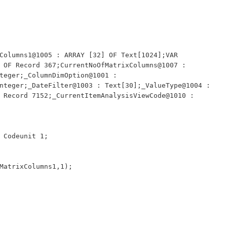
 OF Record 367;CurrentNoOfMatrixColumns@1007 : 
teger;_ColumnDimOption@1001 : 
nteger;_DateFilter@1003 : Text[30];_ValueType@1004 : 
 Record 7152;_CurrentItemAnalysisViewCode@1010 : 
 : Codeunit 1;
t,MatrixColumns1,1);