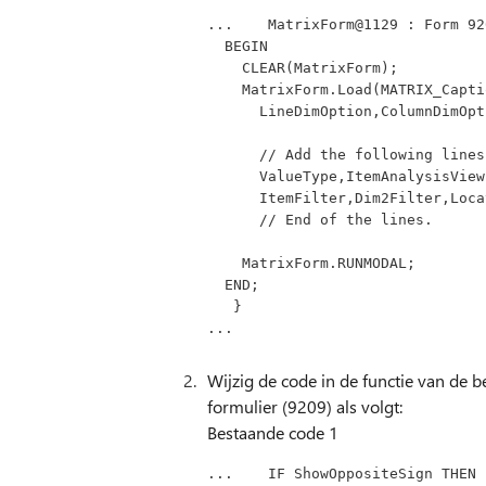
...    MatrixForm@1129 : Form 92
  BEGIN
    CLEAR(MatrixForm);
    MatrixForm.Load(MATRIX_Ca
      LineDimOption,ColumnDi
      // Add the following line
      ValueType,ItemAnalysis
      ItemFilter,Dim2Filter,
      // End of the lines.
    MatrixForm.RUNMODAL;
  END;
   }
...
Wijzig de code in de functie van de b
formulier (9209) als volgt:
Bestaande code 1
...    IF ShowOppositeSign THEN