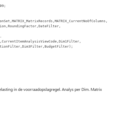
09;
ptionSet,MATRIX_MatrixRecords,MATRIX_CurrentNoOfColumns,
mOption,RoundingFactor,DateFilter,
s.
View,CurrentItemAnalysisViewCode,Dim1Filter,
LocationFilter,Dim3Filter,BudgetFilter);
elasting in de voorraadopslagregel. Analys per Dim. Matrix