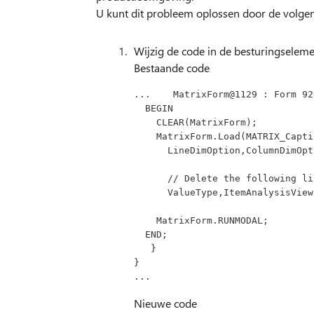
U kunt dit probleem oplossen door de volgen
Wijzig de code in de besturingseleme
Bestaande code
...    MatrixForm@1129 : Form 92
  BEGIN
    CLEAR(MatrixForm);
    MatrixForm.Load(MATRIX_Ca
      LineDimOption,ColumnDi
      // Delete the following l
      ValueType,ItemAnalysis
    MatrixForm.RUNMODAL;
  END;
   }
}
...
Nieuwe code