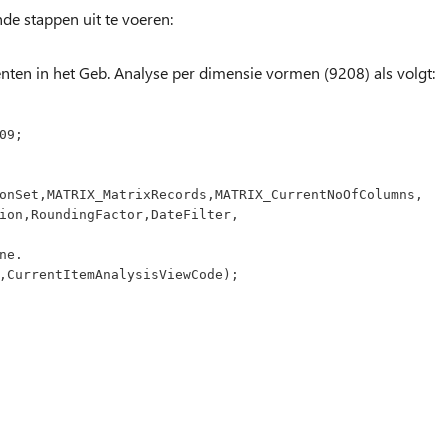
de stappen uit te voeren:
nten in het Geb. Analyse per dimensie vormen (9208) als volgt:
09;
ptionSet,MATRIX_MatrixRecords,MATRIX_CurrentNoOfColumns,
mOption,RoundingFactor,DateFilter,
ine.
View,CurrentItemAnalysisViewCode);