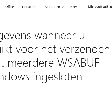
5
Office
Producten
Apparaten
Meer
Microsoft 365 
egevens wanneer u
kt voor het verzenden
it meerdere WSABUF
indows ingesloten