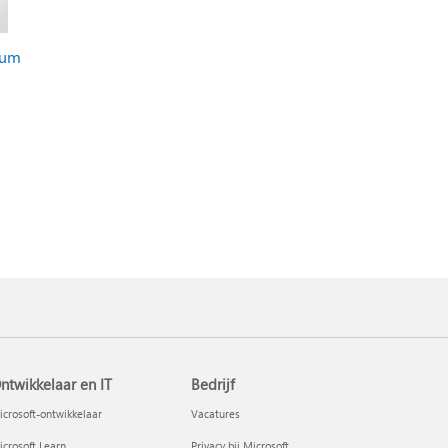
rum
ntwikkelaar en IT
Bedrijf
crosoft-ontwikkelaar
Vacatures
crosoft Learn
Privacy bij Microsoft