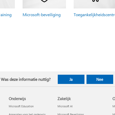
raining
Microsoft-beveiliging
Toegankelijkheidscent
Was deze informatie nuttig?
Ja
Nee
Onderwijs
Zakelijk
O
Microsoft Education
Microsoft AI
Mi
Apparaten voor het onderwijs
Microsoft Beveiliging
Mi