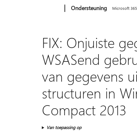
Microsoft
Ondersteuning
Microsoft 36
FIX: Onjuiste g
WSASend gebrui
van gegevens u
structuren in W
Compact 2013
Van toepassing op